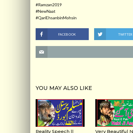
#Ramzan2019
#NewNaat
#QariEhsanbinMohsin
FACEBOOK
TWITTER
YOU MAY ALSO LIKE
VIDEO
VIDEO
Reality Speech ||
Very Beautiful 