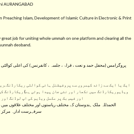
hmani AURANGABAD
 Preaching Islam, Development of Islamic Culture in Electronic & Print
at job for uniting whole ummah on one platform and clearing all the
s sunnah deoband.
پروگرامس (محفل حمد و نعت ، قراۃ ، جلسہ ، کانفرنس ) کی اعلی کوالٹی کی 
ایک یا ایک سے زائد کیمروں سے پروفیشنل ہائی کوالٹی ریکارڈنگ ,ریک
ویڈیوریکارڈنگ میں نکھار اور نئی جان پیدا ہوتی ہے) ریکارڈنگ کی
اور فیس بک پر مکمل ویڈیو کی اپ لوڈنگ اور 
الحمدللہ ملک ہندوستان کے مختلف ریاستوں اور مختلف علاقوں میں دی
سرفہرست ادارہ مرکز تحف