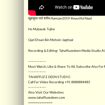
खूबसूरत नाते शरीफ:Ramzan2019-Beautiful Naat
Ho Mubarak Tujhe
Qari Ehsan Bin Mohsin-Jagtiyal
Recording & Editing: Tahaffuzedeen Media Stud
——————-
Must Watch, Like & Share To All, Subscribe Also For
——————-
TAHAFFUZ E DEEN STUDIO
Call For Video Recording +91 8888884483
——————-
Also Visit Our Websites
www.tahaffuzedeen.com
=============