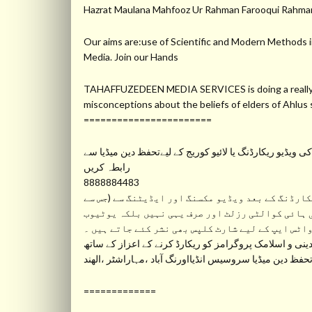
Hazrat Maulana Mahfooz Ur Rahman Farooqui Ra
Our aims are:use of Scientific and Modern Methods in
Media. Join our Hands
TAHAFFUZEDEEN MEDIA SERVICES is doing a really gre
misconceptions about the beliefs of elders of Ahlu
=======================
ویڈیو ریکارڈنگ یا لائیو کوریج کے لیےتحفظ دین میڈیا سے
رابطہ کریں
8888884483
ارڈنگ کے بعد ویڈیو مکسنگ اور ایڈیٹنگ سے (جس سے
 ہائی کوالٹی رزلٹ اور صرف یہی نہیں بلکہ یوٹیوب
واٹس ایپ کے لیے شارٹ کلپس بھی نشر کئے جاتے ہیں ۔
نی و اسلامک پروگرامز کو ریکارڈ کرنے کے اعزاز کے ساتھ
ظ دین میڈیا سروسیس انڈیااورنگ آباد ،مہاراشٹر ،الھند
=============