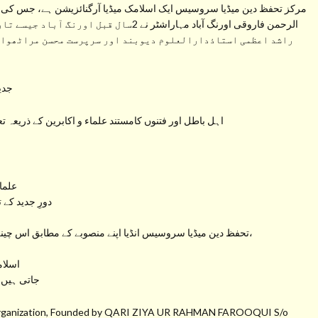
مرکز تحفظ دین میڈیا سروسیس ایک اسلامک میڈیا آرگنائزیشن ہے، جس کی ب
الرحمن فاروقی اورنگ آباد مہاراشٹر نے 2سال
راشد اعظمی استاذدارالعلوم دیوبند اور سرپرست محسن مراٹھواڑہ
جدید
اہل باطل اور فتنوں کامستند علماء و اکابرین کے ذریعہ ت
علما
دورِ جدید کے 
تحفظ دین میڈیا سروسیس انڈیا اپنے منصوبے کے مطابق اس چینل سے راسخ العقیدہ علماء کرام کے بیانات، خطبات و تقاریر،
اسلام
جاتی ہیں 
a Organization, Founded by QARI ZIYA UR RAHMAN FAROOQUI S/o