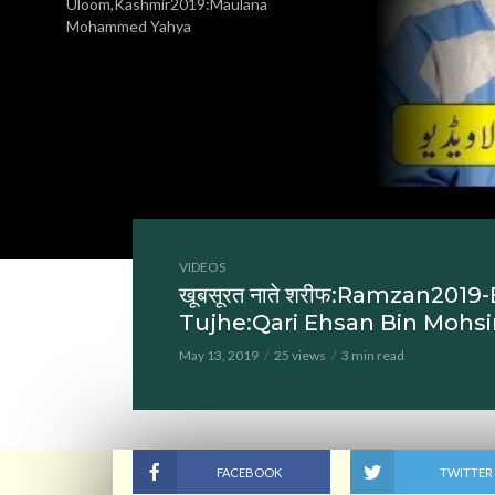
Uloom,Kashmir2019:Maulana
Mohammed Yahya
VIDEOS
खूबसूरत नाते शरीफ:Ramzan201
Tujhe:Qari Ehsan Bin Mohsi
May 13, 2019
25 views
3 min read
FACEBOOK
TWITTER