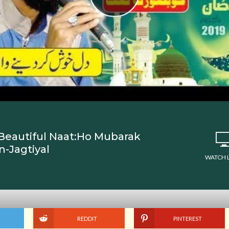
9-Beautiful Naat:Ho Mubarak
n-Jagtiyal
WATCH 
REDDIT
PINTEREST