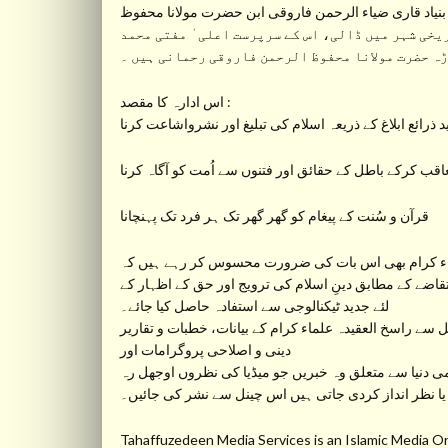
نیاد قاری ضیاء الرحمن فاروقی ابن حضرت مولانا محفوظ
 قبل اورنگ آباد جیسے تاریخی شہر میں ڈالی، اس کے سرپرست اعلی ٰ مفتی محمد
 حضرت مولانا محفوظ الرحمن فاروقی رحمانی ہیں ۔
اس ادارہ کا مقصد :
 ذرائع ابلاغ کے ذریعہ اسلام کی تبلیغ اور نشرواشاعت کرنا
عاقب کرکے باطل کے حقائق اور فتنوں سے اُمت کو آگاہ کرنا
قرآن و سُنت کے پیغام کو گھر گھر تک ہر فرد تک پہنچانا
ء کرام بھی اس بات کی ضرورت محسوس کر رہے ہیں کہ
تقاضے کے مطابق دینِ اسلام کی ترویج اور حق کے اظہار کے
لئے جدید ٹیکنالوجی سے استفادہ حاصل کیا جائے۔
دینی و اصلاحی پروگرامات اور
ی دنیا سے متعلق وہ خبریں جو میڈیا کی نظروں اوجھل رہ
یا نظر انداز کردی جاتی ہیں اس چینل سے نشر کی جائیں۔
Tahaffuzedeen Media Services is an Islamic Medi