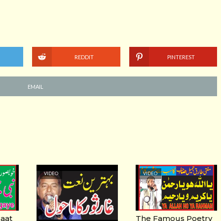
REDDIT
PINTEREST
EMAIL
VIDEO
VIDEO
Naat
The Famous Poetry