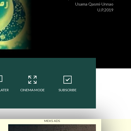
Usama Qasmi-Unnao
U.P.2019
LATER
CINEMA MODE
SUBSCRIBE
MEKS ADS