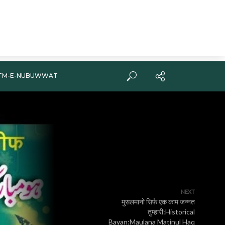
TM-E-NUBUWWAT
NEXT
मुसलमानो सिर्फ एक काम जन्नत
तुम्हारी:Historical
Bayan:Maulana Matinul Haq