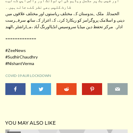
اور فیس بک پر مکمل ویڈیو کی اپ لوڈنگ اور واٹس ایپ کے لیے
شارٹ کلپس بھی نشر کئے جاتے ہیں ۔
الحمدللہ ملک ہندوستان کے مختلف ریاستوں اور مختلف علاقوں میں
دینی و اسلامک پروگرامز کو ریکارڈ کرنے کے اعزاز کے ساتھ سرفہرست
ادارہ مرکز تحفظ دین میڈیا سروسیس انڈیااورنگ آباد ،مہاراشٹر ،الھند
=============
#ZeeNews
#SudhirChaudhry
#NishantVerma
COVID-19 AUR LOCKDOWN
YOU MAY ALSO LIKE