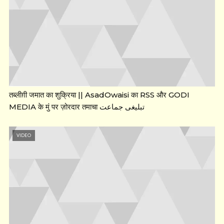
तब्लीग़ी जमात का शुक्रिया || AsadOwaisi का RSS और GODI
MEDIA के मुं पर ज़ोरदार तमाचा تبلیغی جماعت
VIDEO