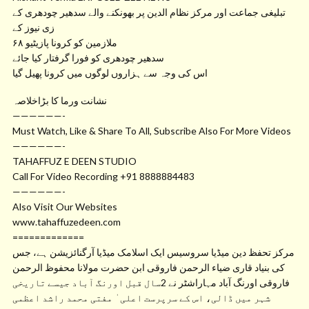
تبلیغی جماعت اور مرکز نظام الدین پر بھونکنے والے سدھیر چودھری کے
زی نیوز کے
۶۸ ملازمین کو کرونا پازیٹیو
سدھیر چودھری کو فورا گرفتار کیا جائے
اس کی وجہ سے ہزاروں لوگوں میں کرونا پھیل گیا
نشانت ورما کا بڑاخلاصہ
——————-
Must Watch, Like & Share To All, Subscribe Also For More Videos
——————-
TAHAFFUZ E DEEN STUDIO
Call For Video Recording +91 8888884483
——————-
Also Visit Our Websites
www.tahaffuzedeen.com
=============
مرکز تحفظ دین میڈیا سروسیس ایک اسلامک میڈیا آرگنائزیشن ہے، جس
کی بنیاد قاری ضیاء الرحمن فاروقی ابن حضرت مولانا محفوظ الرحمن
فاروقی اورنگ آباد مہاراشٹر نے 2سال قبل اورنگ آباد جیسے تاریخی
شہر میں ڈالی، اس کے سرپرست اعلی ٰ مفتی محمد راشد اعظمی