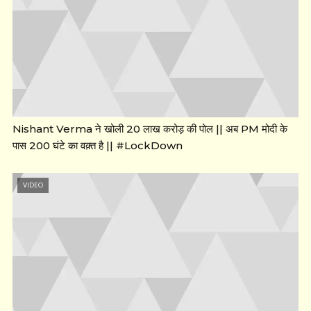
Nishant Verma ने खोली 20 लाख करोड़ की पोल || अब PM मोदी के
पास 200 घंटे का वक़्त है || #LockDown
VIDEO