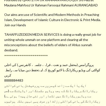
Maulana Mahfooz Ur Rahman Farooqui Rahmani AURANGABAD
Our aims are:use of Scientific and Modern Methods in Preaching
Islam, Development of Islamic Culture in Electronic & Print Media.
Join our Hands
TAHAFFUZEDEEN MEDIA SERVICES is doing a really great job for
uniting whole ummah on one platform and clearing all the
misconceptions about the beliefs of elders of Ahlus sunnah
deoband.
=======================
پروگرامس (محفل حمد و نعت ، قراۃ ، جلسہ ، کانفرنس ) کی اعلی
کوالٹی کی ویڈیو ریکارڈنگ یا لائیو کوریج کے لیےتحفظ دین میڈیا سے رابطہ
کریں
8888884483
ایک یا ایک سے زائد کیمروں سے پروفیشنل ہائی کوالٹی
ریکارڈنگ ,ریکارڈنگ کے بعد ویڈیو مکسنگ اور ایڈیٹنگ سے (جس
سے ویڈیوریکارڈنگ میں نکھار اور نئی جان پیدا ہوتی ہے)
ریکارڈنگ کی ہائی کوالٹی رزلٹ اور صرف یہی نہیں بلکہ یوٹیوب