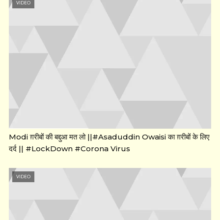
VIDEO
Modi ग़रीबों की बद्दुआ मत लो ||#Asaduddin Owaisi का ग़रीबों के लिए
दर्द || #LockDown #Corona Virus
VIDEO