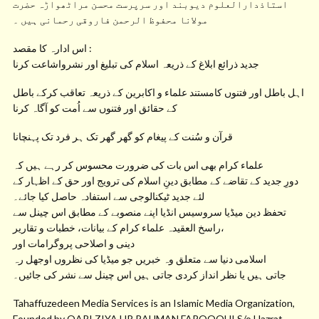
استاذدارالعلوم دیوبند اور سرپرست محسن مراٹھواڑہ حضرت
مولانا محفوظ الرحمن فاروقی رحمانی ہیں ۔
اس ادارہ کا مقصد :
جدید ذرائع ابلاغ کے ذریعہ اسلام کی تبلیغ اور نشرواشاعت کرنا
اہل باطل اور فتنوں کامستند علماء و اکابرین کے ذریعہ تعاقب کرکے باطل
کے حقائق اور فتنوں سے اُمت کو آگاہ کرنا
قرآن و سُنت کے پیغام کو گھر گھر تک ہر فرد تک پہنچانا
علماء کرام بھی اس بات کی ضرورت محسوس کر رہے ہیں کہ
دورِ جدید کے تقاضے کے مطابق دینِ اسلام کی ترویج اور حق کے اظہار کے
لئے جدید ٹیکنالوجی سے استفادہ حاصل کیا جائے۔
تحفظ دین میڈیا سروسیس انڈیا اپنے منصوبے کے مطابق اس چینل سے
راسخ العقیدہ علماء کرام کے بیانات، خطبات و تقاریر،
دینی و اصلاحی پروگرامات اور
اسلامی دنیا سے متعلق وہ خبریں جو میڈیا کی نظروں اوجھل رہ
جاتی ہیں یا نظر انداز کردی جاتی ہیں اس چینل سے نشر کی جائیں۔
Tahaffuzedeen Media Services is an Islamic Media Organization,
Founded by QARI ZIYA UR RAHMAN FAROOQUI S/o Hazrat