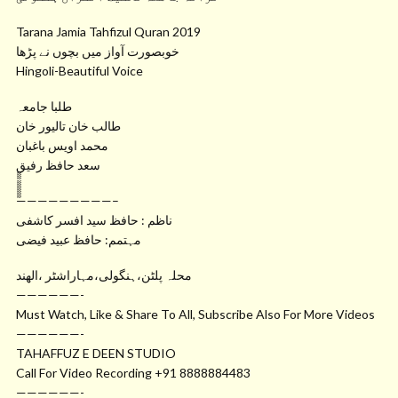
Tarana Jamia Tahfizul Quran 2019
خوبصورت آواز میں بچوں نے پڑھا
Hingoli-Beautiful Voice
طلبا جامعہ
طالب خان تالیور خان
محمد اویس باغبان
سعد حافظ رفیق
ٓٓٓٓٓٓٓٓٓٓٓٓٓٓ—————————–
ناظم : حافظ سید افسر کاشفی
مہتمم: حافظ عبید فیضی
محلہ پلٹن،ہنگولی،مہاراشٹر ،الھند
——————-
Must Watch, Like & Share To All, Subscribe Also For More Videos
——————-
TAHAFFUZ E DEEN STUDIO
Call For Video Recording +91 8888884483
——————-