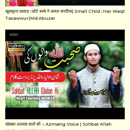
खूबसूरत आवाज़।छोटे बच्चे ने कमल करदिया| Small Child।Har Waqt
Tasawwur|Md.Abuzar
VIDEO
सोहबत अल्लाह वालों की । Azmaing Voice | Sohbat Allah