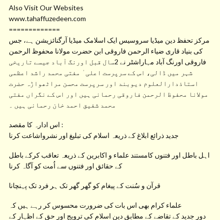
Also Visit Our Websites
www.tahaffuzedeen.com
=============
مرکز تحفظ دین میڈیا سروسیس ایک اسلامک میڈیا آرگنائزیشن ہے، جس
کی بنیاد قاری ضیاء الرحمن فاروقی ابن حضرت مولانا محفوظ الرحمن
فاروقی اورنگ آباد مہاراشٹر نے 2سال قبل اورنگ آباد جیسے تاریخی
شہر میں ڈالی، اس کے سرپرست اعلی ٰ مفتی محمد راشد اعظمی
استاذدارالعلوم دیوبند اور سرپرست محسن مراٹھواڑہ حضرت
مولانا محفوظ الرحمن فاروقی رحمانی ہیں اور اس کے نگراں مفتی
محمد شفیق احمد خان رحمانی ہیں ۔
اس ادارہ کا مقصد :
جدید ذرائع ابلاغ کے ذریعہ اسلام کی تبلیغ اور نشرواشاعت کرنا
اہل باطل اور فتنوں کامستند علماء و اکابرین کے ذریعہ تعاقب کرکے باطل
کے حقائق اور فتنوں سے اُمت کو آگاہ کرنا
قرآن و سُنت کے پیغام کو گھر گھر تک ہر فرد تک پہنچانا
علماء کرام بھی اس بات کی ضرورت محسوس کر رہے ہیں کہ
دورِ جدید کے تقاضے کے مطابق دینِ اسلام کی ترویج اور حق کے اظہار کے