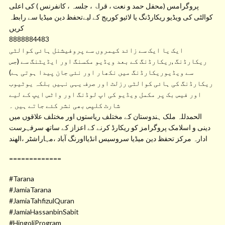
پروگرامس (محفل حمد و نعت ، قراۃ ، جلسہ ، کانفرنس ) کی اعلی
کوالٹی کی ویڈیو ریکارڈنگ یا لائیو کوریج کے لیےتحفظ دین میڈیا سے رابطہ
کریں
8888884483
ایک یا ایک سے زائد کیمروں سے پروفیشنل ہائی کوالٹی
ریکارڈنگ ,ریکارڈنگ کے بعد ویڈیو مکسنگ اور ایڈیٹنگ سے (جس
سے ویڈیوریکارڈنگ میں نکھار اور نئی جان پیدا ہوتی ہے)
ریکارڈنگ کی ہائی کوالٹی رزلٹ اور صرف یہی نہیں بلکہ یوٹیوب
اور فیس بک پر مکمل ویڈیو کی اپ لوڈنگ اور واٹس ایپ کے لیے
شارٹ کلپس بھی نشر کئے جاتے ہیں ۔
الحمدللہ ملک ہندوستان کے مختلف ریاستوں اور مختلف علاقوں میں
دینی و اسلامک پروگرامز کو ریکارڈ کرنے کے اعزاز کے ساتھ سرفہرست
ادارہ مرکز تحفظ دین میڈیا سروسیس انڈیااورنگ آباد ،مہاراشٹر ،الھند
=============
#Tarana
#JamiaTarana
#JamiaTahfizulQuran
#JamiaHassanbinSabit
#HingoliProgram