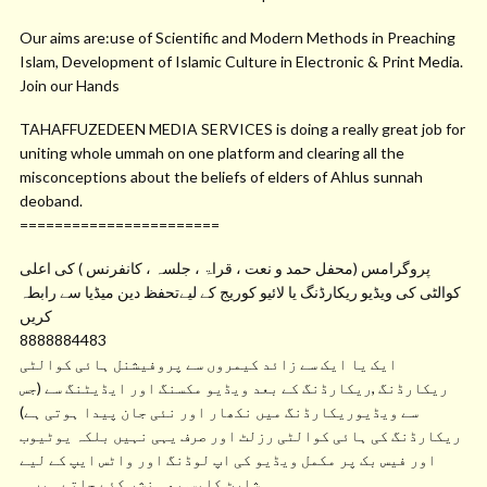
Our aims are:use of Scientific and Modern Methods in Preaching
Islam, Development of Islamic Culture in Electronic & Print Media.
Join our Hands
TAHAFFUZEDEEN MEDIA SERVICES is doing a really great job for
uniting whole ummah on one platform and clearing all the
misconceptions about the beliefs of elders of Ahlus sunnah
deoband.
=======================
پروگرامس (محفل حمد و نعت ، قراۃ ، جلسہ ، کانفرنس ) کی اعلی
کوالٹی کی ویڈیو ریکارڈنگ یا لائیو کوریج کے لیےتحفظ دین میڈیا سے رابطہ
کریں
8888884483
ایک یا ایک سے زائد کیمروں سے پروفیشنل ہائی کوالٹی
ریکارڈنگ ,ریکارڈنگ کے بعد ویڈیو مکسنگ اور ایڈیٹنگ سے (جس
سے ویڈیوریکارڈنگ میں نکھار اور نئی جان پیدا ہوتی ہے)
ریکارڈنگ کی ہائی کوالٹی رزلٹ اور صرف یہی نہیں بلکہ یوٹیوب
اور فیس بک پر مکمل ویڈیو کی اپ لوڈنگ اور واٹس ایپ کے لیے
شارٹ کلپس بھی نشر کئے جاتے ہیں ۔