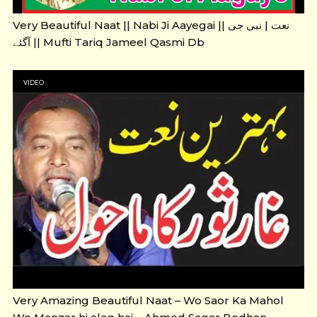
Very Beautiful Naat || Nabi Ji Aayegai || نعت | نبی جی
آگئے || Mufti Tariq Jameel Qasmi Db
VIDEO
Very Amazing Beautiful Naat – Wo Saor Ka Mahol