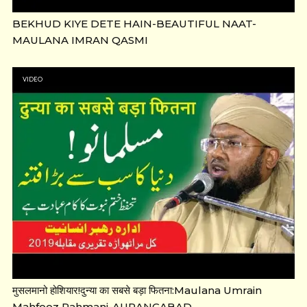
BEKHUD KIYE DETE HAIN-BEAUTIFUL NAAT-
MAULANA IMRAN QASMI
VIDEO
मुसलमानो होशियार!दुन्या का सबसे बड़ा फितना:Maulana Umrain
Mahfooz Rahmani-AURANGABAD