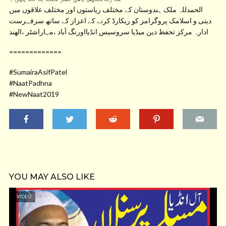
الحمدللہ ملک ہندوستان کے مختلف ریاستوں اور مختلف علاقوں میں
دینی و اسلامک پروگرامز کو ریکارڈ کرنے کے اعزاز کے ساتھ سرفہرست
ادارہ مرکز تحفظ دین میڈیا سروسیس انڈیااورنگ آباد ،مہاراشٹر ،الھند
=============
#SumairaAsifPatel
#NaatPadhna
#NewNaat2019
YOU MAY ALSO LIKE
VIDEO