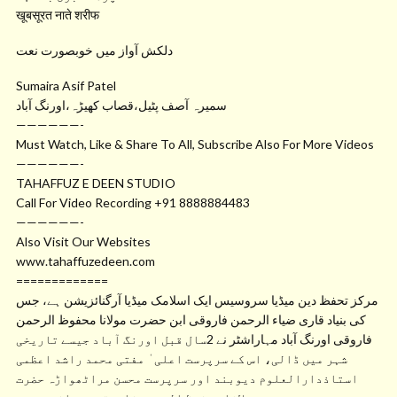
खूबसूरत नाते शरीफ
دلکش آواز میں خوبصورت نعت
Sumaira Asif Patel
سمیرہ آصف پٹیل،قصاب کھیڑہ،اورنگ آباد
——————-
Must Watch, Like & Share To All, Subscribe Also For More Videos
——————-
TAHAFFUZ E DEEN STUDIO
Call For Video Recording +91 8888884483
——————-
Also Visit Our Websites
www.tahaffuzedeen.com
=============
مرکز تحفظ دین میڈیا سروسیس ایک اسلامک میڈیا آرگنائزیشن ہے، جس
کی بنیاد قاری ضیاء الرحمن فاروقی ابن حضرت مولانا محفوظ الرحمن
فاروقی اورنگ آباد مہاراشٹر نے 2سال قبل اورنگ آباد جیسے تاریخی
شہر میں ڈالی، اس کے سرپرست اعلی ٰ مفتی محمد راشد اعظمی
استاذدارالعلوم دیوبند اور سرپرست محسن مراٹھواڑہ حضرت