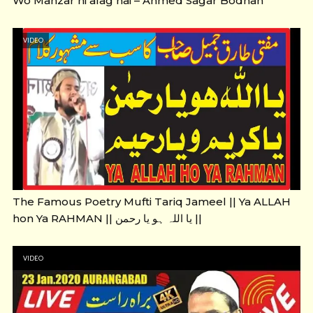
Wo Manzar hi alag hai – Ahmed Sagar Bodhan
VIDEO
The Famous Poetry Mufti Tariq Jameel || Ya ALLAH
hon Ya RAHMAN || یا اللہ ہو یا رحمن ||
VIDEO