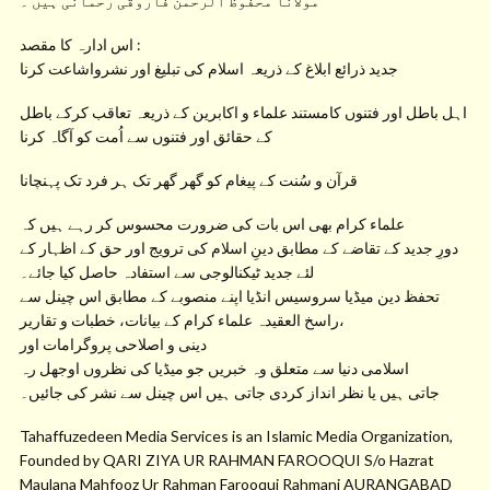
مولانا محفوظ الرحمن فاروقی رحمانی ہیں ۔
اس ادارہ کا مقصد :
جدید ذرائع ابلاغ کے ذریعہ اسلام کی تبلیغ اور نشرواشاعت کرنا
اہل باطل اور فتنوں کامستند علماء و اکابرین کے ذریعہ تعاقب کرکے باطل
کے حقائق اور فتنوں سے اُمت کو آگاہ کرنا
قرآن و سُنت کے پیغام کو گھر گھر تک ہر فرد تک پہنچانا
علماء کرام بھی اس بات کی ضرورت محسوس کر رہے ہیں کہ
دورِ جدید کے تقاضے کے مطابق دینِ اسلام کی ترویج اور حق کے اظہار کے
لئے جدید ٹیکنالوجی سے استفادہ حاصل کیا جائے۔
تحفظ دین میڈیا سروسیس انڈیا اپنے منصوبے کے مطابق اس چینل سے
راسخ العقیدہ علماء کرام کے بیانات، خطبات و تقاریر،
دینی و اصلاحی پروگرامات اور
اسلامی دنیا سے متعلق وہ خبریں جو میڈیا کی نظروں اوجھل رہ
جاتی ہیں یا نظر انداز کردی جاتی ہیں اس چینل سے نشر کی جائیں۔
Tahaffuzedeen Media Services is an Islamic Media Organization,
Founded by QARI ZIYA UR RAHMAN FAROOQUI S/o Hazrat
Maulana Mahfooz Ur Rahman Farooqui Rahmani AURANGABAD