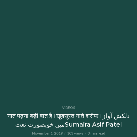
VIDEOS
नात पढ़ना बड़ी बात है।खूबसूरत नाते शरीफ।دلکش آواز
میں خوبصورت نعتSumaira Asif Patel
November 1, 2019
103 views
3 min read