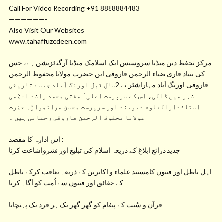
Call For Video Recording +91 8888884483
——————-
Also Visit Our Websites
www.tahaffuzedeen.com
=============
مرکز تحفظ دین میڈیا سروسیس ایک اسلامک میڈیا آرگنائزیشن ہے، جس
کی بنیاد قاری ضیاء الرحمن فاروقی ابن حضرت مولانا محفوظ الرحمن
فاروقی اورنگ آباد مہاراشٹر نے 2سال قبل اورنگ آباد جیسے تاریخی
شہر میں ڈالی، اس کے سرپرست اعلی ٰ مفتی محمد راشد اعظمی
استاذدارالعلوم دیوبند اور سرپرست محسن مراٹھواڑہ حضرت
مولانا محفوظ الرحمن فاروقی رحمانی ہیں ۔
اس ادارہ کا مقصد :
جدید ذرائع ابلاغ کے ذریعہ اسلام کی تبلیغ اور نشرواشاعت کرنا
اہل باطل اور فتنوں کامستند علماء و اکابرین کے ذریعہ تعاقب کرکے باطل
کے حقائق اور فتنوں سے اُمت کو آگاہ کرنا
قرآن و سُنت کے پیغام کو گھر گھر تک ہر فرد تک پہنچانا