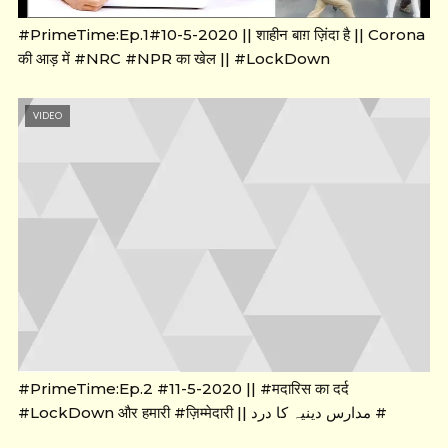
#PrimeTime:Ep.1#10-5-2020 || शाहीन बाग़ ज़िंदा है || Corona
की आड़ में #NRC #NPR का खेल || #LockDown
VIDEO
#PrimeTime:Ep.2 #11-5-2020 || #मदारिस का दर्द
#LockDown और हमारी #ज़िम्मेदारी || مدارس دینیہ کا درد #