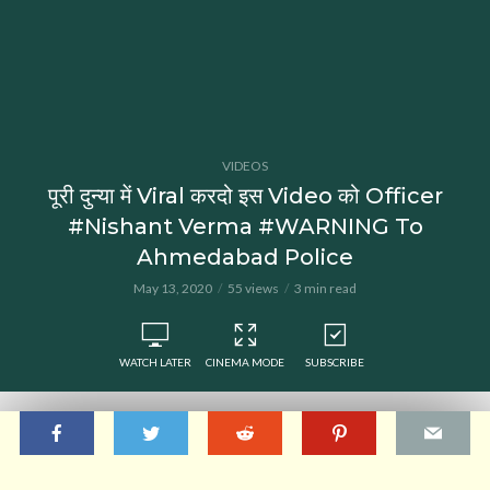
VIDEOS
पूरी दुन्या में Viral करदो इस Video को Officer
#Nishant Verma #WARNING To
Ahmedabad Police
May 13, 2020
55 views
3 min read
WATCH LATER
CINEMA MODE
SUBSCRIBE