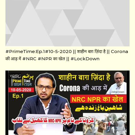
#PrimeTime:Ep.1#10-5-2020 || शाहीन बाग़ ज़िंदा है || Corona
की आड़ में #NRC #NPR का खेल || #LockDown
VIDEO