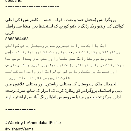
deoband.
=======================
پروگرامس (محفل حمد و نعت ، قراۃ ، جلسہ ، کانفرنس ) کی اعلی
کوالٹی کی ویڈیو ریکارڈنگ یا لائیو کوریج کے لیےتحفظ دین میڈیا سے رابطہ
کریں
8888884483
ایک یا ایک سے زائد کیمروں سے پروفیشنل ہائی کوالٹی
ریکارڈنگ ,ریکارڈنگ کے بعد ویڈیو مکسنگ اور ایڈیٹنگ سے (جس
سے ویڈیوریکارڈنگ میں نکھار اور نئی جان پیدا ہوتی ہے)
ریکارڈنگ کی ہائی کوالٹی رزلٹ اور صرف یہی نہیں بلکہ یوٹیوب
اور فیس بک پر مکمل ویڈیو کی اپ لوڈنگ اور واٹس ایپ کے لیے
شارٹ کلپس بھی نشر کئے جاتے ہیں ۔
الحمدللہ ملک ہندوستان کے مختلف ریاستوں اور مختلف علاقوں میں
دینی و اسلامک پروگرامز کو ریکارڈ کرنے کے اعزاز کے ساتھ سرفہرست
ادارہ مرکز تحفظ دین میڈیا سروسیس انڈیااورنگ آباد ،مہاراشٹر ،الھند
=============
#WarningToAhmedabadPolice
#NishantVerma