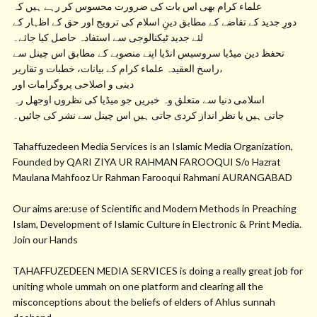
علماء کرام بھی اس بات کی ضرورت محسوس کر رہے ہیں کہ
دورِ جدید کے تقاضے کے مطابق دینِ اسلام کی ترویج اور حق کے اظہار کے
لئے جدید ٹیکنالوجی سے استفادہ حاصل کیا جائے۔
تحفظ دین میڈیا سروسیس انڈیا اپنے منصوبے کے مطابق اس چینل سے
راسخ العقیدہ علماء کرام کے بیانات، خطبات و تقاریر،
دینی و اصلاحی پروگرامات اور
اسلامی دنیا سے متعلق وہ خبریں جو میڈیا کی نظروں اوجھل رہ
جاتی ہیں یا نظر انداز کردی جاتی ہیں اس چینل سے نشر کی جائیں۔
Tahaffuzedeen Media Services is an Islamic Media Organization,
Founded by QARI ZIYA UR RAHMAN FAROOQUI S/o Hazrat
Maulana Mahfooz Ur Rahman Farooqui Rahmani AURANGABAD
Our aims are:use of Scientific and Modern Methods in Preaching
Islam, Development of Islamic Culture in Electronic & Print Media.
Join our Hands
TAHAFFUZEDEEN MEDIA SERVICES is doing a really great job for
uniting whole ummah on one platform and clearing all the
misconceptions about the beliefs of elders of Ahlus sunnah