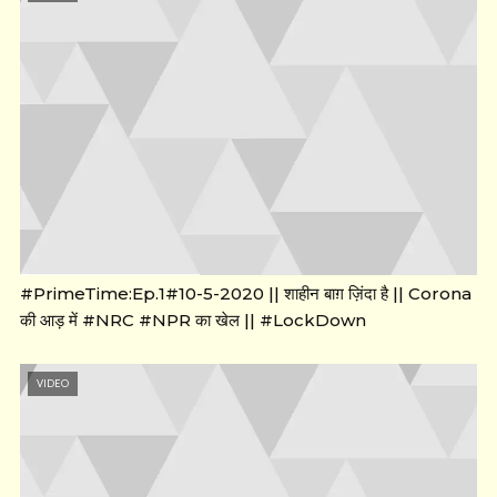
#PrimeTime:Ep.1#10-5-2020 || शाहीन बाग़ ज़िंदा है || Corona
की आड़ में #NRC #NPR का खेल || #LockDown
VIDEO