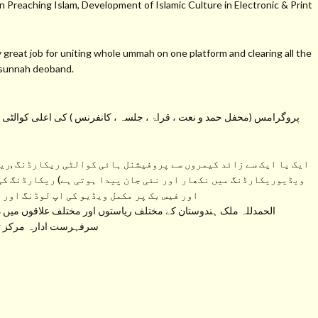
 Preaching Islam, Development of Islamic Culture in Electronic & Print
at job for uniting whole ummah on one platform and clearing all the
s sunnah deoband.
پروگرامس (محفل حمد و نعت ، قراۃ ، جلسہ ، کانفرنس ) کی اعلی کوالٹی کی 
ایک یا ایک سے زائد کیمروں سے پروفیشنل ہائی کوالٹی ریکارڈنگ ,ریک
ویڈیوریکارڈنگ میں نکھار اور نئی جان پیدا ہوتی ہے) ریکارڈنگ کی
اور فیس بک پر مکمل ویڈیو کی اپ لوڈنگ اور 
الحمدللہ ملک ہندوستان کے مختلف ریاستوں اور مختلف علاقوں میں دی
سرفہرست ادارہ مرکز تحف