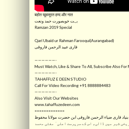
बहोत खूबसूरत हम्द और नात
بہت خوبصورت حمد ونعت
Ramzan 2019 Special
Qari Ubaid ur Rahman Farooqui(Aurangabad)
قاری عبید الرحمن فاروقی
——————-
Must Watch, Like & Share To All, Subscribe Also For
——————-
TAHAFFUZ E DEEN STUDIO
Call For Video Recording +91 8888884483
——————-
Also Visit Our Websites
www.tahaffuzedeen.com
=============
نیاد قاری ضیاء الرحمن فاروقی ابن حضرت مولانا محفوظ
 قبل اورنگ آباد جیسے تاریخی شہر میں ڈالی، اس کے سرپرست اعلی ٰ مفتی محمد