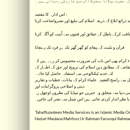
 حضرت مولانا محفوظ الرحمن فاروقی رحمانی ہیں ۔
اس ادارہ کا مقصد :
 ذرائع ابلاغ کے ذریعہ اسلام کی تبلیغ اور نشرواشاعت کرنا
عاقب کرکے باطل کے حقائق اور فتنوں سے اُمت کو آگاہ کرنا
قرآن و سُنت کے پیغام کو گھر گھر تک ہر فرد تک پہنچانا
ء کرام بھی اس بات کی ضرورت محسوس کر رہے ہیں کہ
تقاضے کے مطابق دینِ اسلام کی ترویج اور حق کے اظہار کے
لئے جدید ٹیکنالوجی سے استفادہ حاصل کیا جائے۔
دینی و اصلاحی پروگرامات اور
ی دنیا سے متعلق وہ خبریں جو میڈیا کی نظروں اوجھل رہ
یا نظر انداز کردی جاتی ہیں اس چینل سے نشر کی جائیں۔
Tahaffuzedeen Media Services is an Islamic Medi
Hazrat Maulana Mahfooz Ur Rahman Farooqui Ra