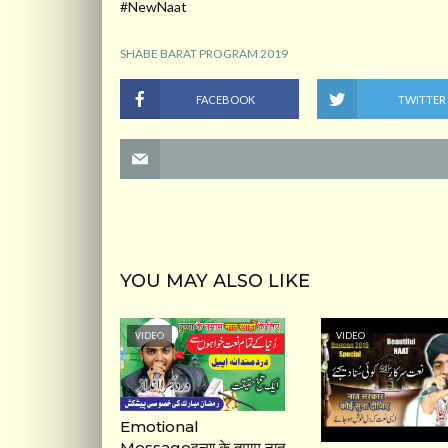
#NewNaat
SHABE BARAT PROGRAM 2019
FACEBOOK
TWITTER
YOU MAY ALSO LIKE
VIDEO
VIDEO
Emotional
Messageदुन्या के तमाम नात