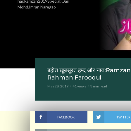
hai:Ramzan2019Special:Qari
Mohd.Imran Naregao
बहोत खूबसूरत हम्द और नात:Ramz
Rahman Farooqui
May 28, 2019
41 views
3 min read
FACEBOOK
TWITTER