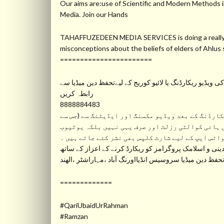
Our aims are:use of Scientific and Modern Methods in
Media. Join our Hands
TAHAFFUZEDEEN MEDIA SERVICES is doing a really gre
misconceptions about the beliefs of elders of Ahlu
=======================
ویڈیو ریکارڈنگ یا لائیو کوریج کے لیےتحفظ دین میڈیا سے
رابطہ کریں
8888884483
ارڈنگ کے بعد ویڈیو مکسنگ اور ایڈیٹنگ سے (جس سے
 ہائی کوالٹی رزلٹ اور صرف یہی نہیں بلکہ یوٹیوب
واٹس ایپ کے لیے شارٹ کلپس بھی نشر کئے جاتے ہیں ۔
نی و اسلامک پروگرامز کو ریکارڈ کرنے کے اعزاز کے ساتھ
ظ دین میڈیا سروسیس انڈیااورنگ آباد ،مہاراشٹر ،الھند
=============
#QariUbaidUrRahman
#Ramzan