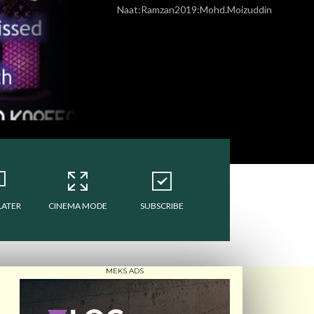
Naat:Ramzan2019:Mohd.Moizuddin
LATER
CINEMA MODE
SUBSCRIBE
MEKS ADS