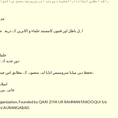
راشد اعظمی استاذدارالعلوم دیوبند اور سرپرست محسن مراٹھواڑہ
جدید
اہل باطل اور فتنوں کامستند علماء و اکابرین کے ذریعہ ت
علما
دورِ جدید کے 
تحفظ دین میڈیا سروسیس انڈیا اپنے منصوبے کے مطابق اس چینل سے راسخ العقیدہ علماء کرام کے بیانات، خطبات و تقاریر،
اسلام
جاتی ہیں 
a Organization, Founded by QARI ZIYA UR RAHMAN FAROOQUI S/o
hmani AURANGABAD