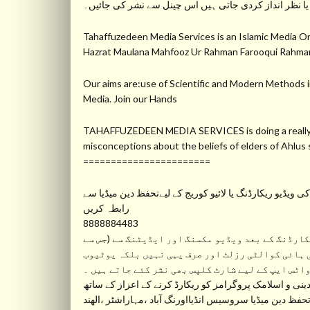
یا نظر انداز کردی جاتی ہیں اس چینل سے نشر کی جائیں۔
Tahaffuzedeen Media Services is an Islamic Medi
Hazrat Maulana Mahfooz Ur Rahman Farooqui Ra
Our aims are:use of Scientific and Modern Methods in
Media. Join our Hands
TAHAFFUZEDEEN MEDIA SERVICES is doing a really gre
misconceptions about the beliefs of elders of Ahlu
=======================
ویڈیو ریکارڈنگ یا لائیو کوریج کے لیےتحفظ دین میڈیا سے
رابطہ کریں
8888884483
ارڈنگ کے بعد ویڈیو مکسنگ اور ایڈیٹنگ سے (جس سے
 ہائی کوالٹی رزلٹ اور صرف یہی نہیں بلکہ یوٹیوب
واٹس ایپ کے لیے شارٹ کلپس بھی نشر کئے جاتے ہیں ۔
نی و اسلامک پروگرامز کو ریکارڈ کرنے کے اعزاز کے ساتھ
ظ دین میڈیا سروسیس انڈیااورنگ آباد ،مہاراشٹر ،الھند