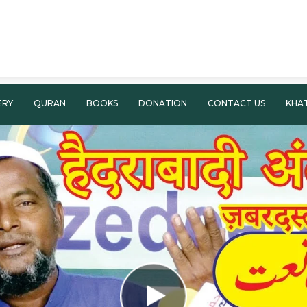
ERY
QURAN
BOOKS
DONATION
CONTACT US
KHA