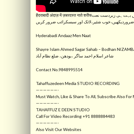
हैदराबादी अंदाज़ में ज़बरदस्त नाते शरीफت نعت
ضروردیکھیں،خوب شئیر،لائک اور سبسکرائب ضرور کریں
Hyderabadi Andaaz Men Naat
Shayre Islam Ahmed Sagar Sahab – Bodhan NIZAM
شاعر اسلام احمد ساگر ،بودھن، ضلع نظام آباد
Contact No.9848995514
Tahaffuzedeen Media STUDIO RECORDING
——————-
Must Watch, Like & Share To All, Subscribe Also For
——————-
TAHAFFUZ E DEEN STUDIO
Call For Video Recording +91 8888884483
——————-
Also Visit Our Websites