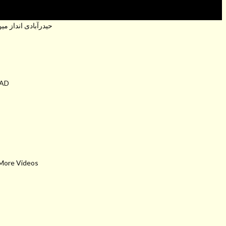
حیدرآبادی انداز میں بہت ہی زبردس
BAD
 More Videos