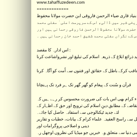
www.tahaffuzedeen.com
=============
نیاد قاری ضیاء الرحمن فاروقی ابن حضرت مولانا محفوظ
 قبل اورنگ آباد جیسے تاریخی شہر میں ڈالی، اس کے سرپرست اعلی ٰ مفتی محمد
ضرت مولانا محفوظ الرحمن فاروقی رحمانی ہیں اور
س کے نگراں مفتی محمد شفیق احمد خان رحمانی ہیں ۔
اس ادارہ کا مقصد :
 ذرائع ابلاغ کے ذریعہ اسلام کی تبلیغ اور نشرواشاعت کرنا
عاقب کرکے باطل کے حقائق اور فتنوں سے اُمت کو آگاہ کرنا
قرآن و سُنت کے پیغام کو گھر گھر تک ہر فرد تک پہنچانا
ء کرام بھی اس بات کی ضرورت محسوس کر رہے ہیں کہ
تقاضے کے مطابق دینِ اسلام کی ترویج اور حق کے اظہار کے
لئے جدید ٹیکنالوجی سے استفادہ حاصل کیا جائے۔
دینی و اصلاحی پروگرامات اور
ی دنیا سے متعلق وہ خبریں جو میڈیا کی نظروں اوجھل رہ