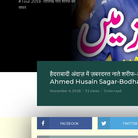
#Tour 2018 -तारिखि नाते शरिफ का
सफर
हैदराबादी अंदाज़ में ज़बरदस्त ना
Ahmed Husain Sagar-Bodh
November 4, 2018
51 views
3 min read
FACEBOOK
TWITTER