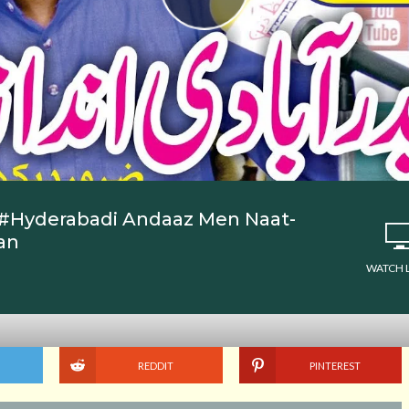
ते शरीफ-#Hyderabadi Andaaz Men Naat-
an
WATCH 
REDDIT
PINTEREST