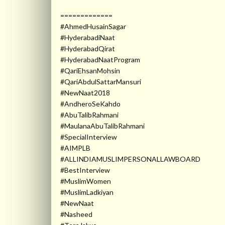
=============
#AhmedHusainSagar
#HyderabadiNaat
#HyderabadQirat
#HyderabadNaatProgram
#QariEhsanMohsin
#QariAbdulSattarMansuri
#NewNaat2018
#AndheroSeKahdo
#AbuTalibRahmani
#MaulanaAbuTalibRahmani
#SpecialInterview
#AIMPLB
#ALLINDIAMUSLIMPERSONALLAWBOARD
#BestInterview
#MuslimWomen
#MuslimLadkiyan
#NewNaat
#Nasheed