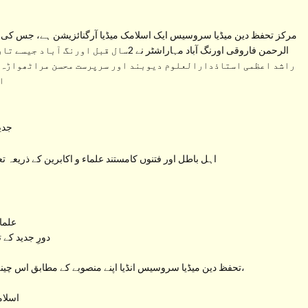
مرکز تحفظ دین میڈیا سروسیس ایک اسلامک میڈیا آرگنائزیشن ہے، جس کی ب
الرحمن فاروقی اورنگ آباد مہاراشٹر نے 2سال
راشد اعظمی استاذدارالعلوم دیوبند اور سرپرست محسن مراٹھواڑہ ح
ا
جدید
اہل باطل اور فتنوں کامستند علماء و اکابرین کے ذریعہ ت
علما
دورِ جدید کے 
تحفظ دین میڈیا سروسیس انڈیا اپنے منصوبے کے مطابق اس چینل سے راسخ العقیدہ علماء کرام کے بیانات، خطبات و تقاریر،
اسلام