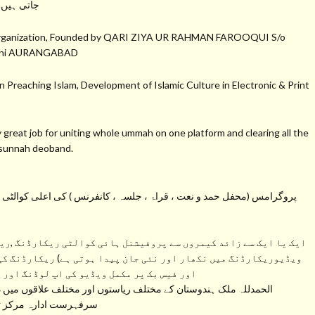
جاتی ہیں 
a Organization, Founded by QARI ZIYA UR RAHMAN FAROOQUI S/o
hmani AURANGABAD
 Preaching Islam, Development of Islamic Culture in Electronic & Print
at job for uniting whole ummah on one platform and clearing all the
s sunnah deoband.
پروگرامس (محفل حمد و نعت ، قراۃ ، جلسہ ، کانفرنس ) کی اعلی کوالٹی کی 
ایک یا ایک سے زائد کیمروں سے پروفیشنل ہائی کوالٹی ریکارڈنگ ,ریک
ویڈیوریکارڈنگ میں نکھار اور نئی جان پیدا ہوتی ہے) ریکارڈنگ کی
اور فیس بک پر مکمل ویڈیو کی اپ لوڈنگ اور 
الحمدللہ ملک ہندوستان کے مختلف ریاستوں اور مختلف علاقوں میں دی
سرفہرست ادارہ مرکز تحف