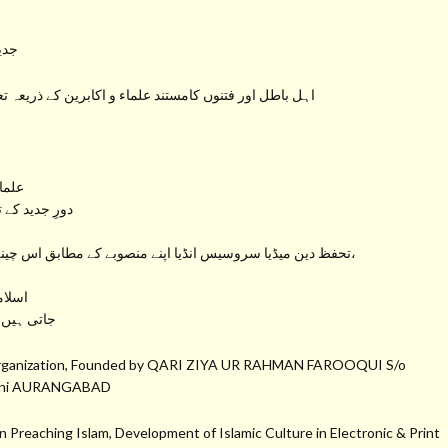
جدید
اہل باطل اور فتنوں کامستند علماء و اکابرین کے ذریعہ ت
علما
دورِ جدید کے 
تحفظ دین میڈیا سروسیس انڈیا اپنے منصوبے کے مطابق اس چینل سے راسخ العقیدہ علماء کرام کے بیانات، خطبات و تقاریر،
اسلام
جاتی ہیں 
a Organization, Founded by QARI ZIYA UR RAHMAN FAROOQUI S/o
hmani AURANGABAD
 Preaching Islam, Development of Islamic Culture in Electronic & Print