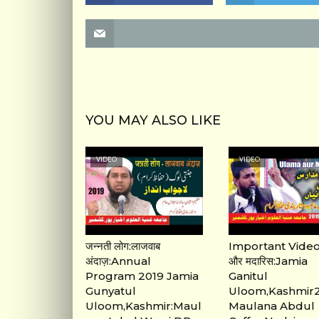
YOU MAY ALSO LIKE
VIDEO
VIDEO
जन्नती लोग:लाजवाब
Important Video
अंदाज़:Annual
और मदारिस:Jamia
Program 2019 Jamia
Ganitul
Gunyatul
Uloom,Kashmir2
Uloom,Kashmir:Maul
Maulana Abdul