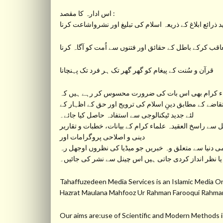
اس ادارہ کا مقصد :
 ذرائع ابلاغ کے ذریعہ اسلام کی تبلیغ اور نشرواشاعت کرنا
عاقب کرکے باطل کے حقائق اور فتنوں سے اُمت کو آگاہ کرنا
قرآن و سُنت کے پیغام کو گھر گھر تک ہر فرد تک پہنچانا
ء کرام بھی اس بات کی ضرورت محسوس کر رہے ہیں کہ
تقاضے کے مطابق دینِ اسلام کی ترویج اور حق کے اظہار کے
لئے جدید ٹیکنالوجی سے استفادہ حاصل کیا جائے۔
دینی و اصلاحی پروگرامات اور
ی دنیا سے متعلق وہ خبریں جو میڈیا کی نظروں اوجھل رہ
یا نظر انداز کردی جاتی ہیں اس چینل سے نشر کی جائیں۔
Tahaffuzedeen Media Services is an Islamic Medi
Hazrat Maulana Mahfooz Ur Rahman Farooqui Ra
Our aims are:use of Scientific and Modern Methods in