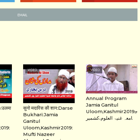
EMAIL
VIDEO
VIDEO
Annual Program
Jamia Ganitul
:उलमा
सुनो मदारिस की शान:Darse
Uloom,Kashmir2019ج
Bukhari:Jamia
امعہ غنیۃ العلوم،کشمیر
Ganitul
019:
Uloom,Kashmir2019:
Mufti Nazeer