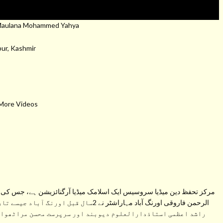
:Maulana Mohammed Yahya
ur, Kashmir
 More Videos
مرکز تحفظ دین میڈیا سروسیس ایک اسلامک میڈیا آرگنائزیشن ہے، جس کی ب
الرحمن فاروقی اورنگ آباد مہاراشٹر نے 2سال
راشد اعظمی استاذدارالعلوم دیوبند اور سرپرست محسن مراٹھواڑہ