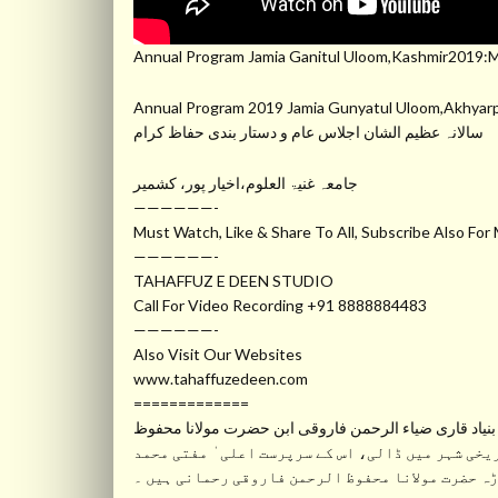
Annual Program Jamia Ganitul Uloom,Kashmir2019
Annual Program 2019 Jamia Gunyatul Uloom,Akhyarp
سالانہ عظیم الشان اجلاس عام و دستار بندی حفاظ کرام
جامعہ غنیۃ العلوم،اخیار پور، کشمیر
——————-
Must Watch, Like & Share To All, Subscribe Also For
——————-
TAHAFFUZ E DEEN STUDIO
Call For Video Recording +91 8888884483
——————-
Also Visit Our Websites
www.tahaffuzedeen.com
=============
نیاد قاری ضیاء الرحمن فاروقی ابن حضرت مولانا محفوظ
 قبل اورنگ آباد جیسے تاریخی شہر میں ڈالی، اس کے سرپرست اعلی ٰ مفتی محمد
 حضرت مولانا محفوظ الرحمن فاروقی رحمانی ہیں ۔