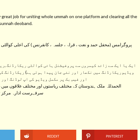
at job for uniting whole ummah on one platform and clearing all the
s sunnah deoband.
پروگرامس (محفل حمد و نعت ، قراۃ ، جلسہ ، کانفرنس ) کی اعلی کوالٹی کی 
ایک یا ایک سے زائد کیمروں سے پروفیشنل ہائی کوالٹی ریکارڈنگ ,ریک
ویڈیوریکارڈنگ میں نکھار اور نئی جان پیدا ہوتی ہے) ریکارڈنگ کی
اور فیس بک پر مکمل ویڈیو کی اپ لوڈنگ اور 
الحمدللہ ملک ہندوستان کے مختلف ریاستوں اور مختلف علاقوں میں دی
سرفہرست ادارہ مرکز تحف
REDDIT
PINTEREST