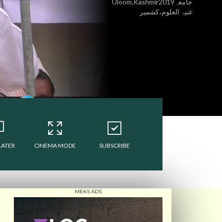
Uloom,Kashmir2019جامعہ
غنیۃ العلوم،کشمیر
LATER
CINEMA MODE
SUBSCRIBE
MEKS ADS