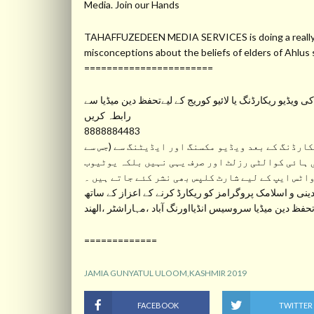
Media. Join our Hands
TAHAFFUZEDEEN MEDIA SERVICES is doing a really gre
misconceptions about the beliefs of elders of Ahlu
=======================
ویڈیو ریکارڈنگ یا لائیو کوریج کے لیےتحفظ دین میڈیا سے
رابطہ کریں
8888884483
ارڈنگ کے بعد ویڈیو مکسنگ اور ایڈیٹنگ سے (جس سے
 ہائی کوالٹی رزلٹ اور صرف یہی نہیں بلکہ یوٹیوب
واٹس ایپ کے لیے شارٹ کلپس بھی نشر کئے جاتے ہیں ۔
نی و اسلامک پروگرامز کو ریکارڈ کرنے کے اعزاز کے ساتھ
ظ دین میڈیا سروسیس انڈیااورنگ آباد ،مہاراشٹر ،الھند
=============
JAMIA GUNYATUL ULOOM,KASHMIR 2019
FACEBOOK
TWITTER