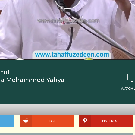
tul
ana Mohammed Yahya
WATCH 
REDDIT
PINTEREST