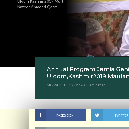
Uloom,Kashmir2019:Mufti
Nazeer Ahmeed Qasmi
Annual Program Jamia Gani
Uloom,Kashmir2019:Maul
May 24, 2019
21 views
3 min read
FACEBOOK
TWITTER