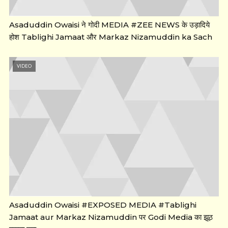
Asaduddin Owaisi ने गोदी MEDIA #ZEE NEWS के उड़ादिये
होश Tablighi Jamaat और Markaz Nizamuddin ka Sach
VIDEO
Asaduddin Owaisi #EXPOSED MEDIA #Tablighi
Jamaat aur Markaz Nizamuddin पर Godi Media का झूठ