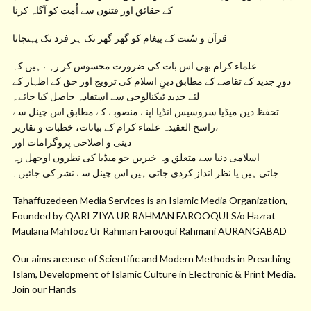
کے حقائق اور فتنوں سے اُمت کو آگاہ کرنا
قرآن و سُنت کے پیغام کو گھر گھر تک ہر فرد تک پہنچانا
علماء کرام بھی اس بات کی ضرورت محسوس کر رہے ہیں کہ
دورِ جدید کے تقاضے کے مطابق دینِ اسلام کی ترویج اور حق کے اظہار کے
لئے جدید ٹیکنالوجی سے استفادہ حاصل کیا جائے۔
تحفظ دین میڈیا سروسیس انڈیا اپنے منصوبے کے مطابق اس چینل سے
راسخ العقیدہ علماء کرام کے بیانات، خطبات و تقاریر،
دینی و اصلاحی پروگرامات اور
اسلامی دنیا سے متعلق وہ خبریں جو میڈیا کی نظروں اوجھل رہ
جاتی ہیں یا نظر انداز کردی جاتی ہیں اس چینل سے نشر کی جائیں۔
Tahaffuzedeen Media Services is an Islamic Media Organization,
Founded by QARI ZIYA UR RAHMAN FAROOQUI S/o Hazrat
Maulana Mahfooz Ur Rahman Farooqui Rahmani AURANGABAD
Our aims are:use of Scientific and Modern Methods in Preaching
Islam, Development of Islamic Culture in Electronic & Print Media.
Join our Hands