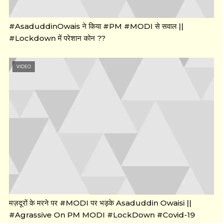
#AsaduddinOwais ने किया #PM #MODI से सवाल ||
#Lockdown में परेशान कोन ??
VIDEO
मज़दूरों के मरने पर #MODI पर भड़के Asaduddin Owaisi ||
#Agrassive On PM MODI #LockDown #Covid-19