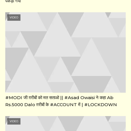
पकड़ा गया
VIDEO
#MODI जी ग़रीबों को मत सताओ || #Asad Owaisi ने कहा Ab
Rs.5000 Dalo ग़रीबों के #ACCOUNT में | #LOCKDOWN
VIDEO