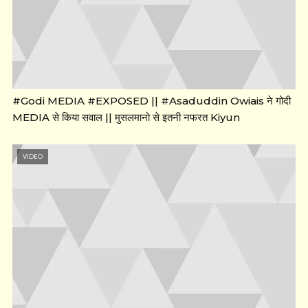
#Godi MEDIA #EXPOSED || #Asaduddin Owiais ने गोदी
MEDIA से किया सवाल || मुसलमानो से इतनी नफरत Kiyun
VIDEO