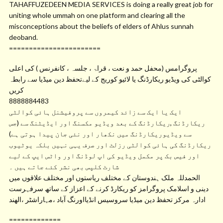
TAHAFFUZEDEEN MEDIA SERVICES is doing a really great job for
uniting whole ummah on one platform and clearing all the
misconceptions about the beliefs of elders of Ahlus sunnah
deoband.
=======================
پروگرامس (محفل حمد و نعت ، قراۃ ، جلسہ ، کانفرنس ) کی اعلی
کوالٹی کی ویڈیو ریکارڈنگ یا لائیو کوریج کے لیےتحفظ دین میڈیا سے رابطہ
کریں
8888884483
ایک یا ایک سے زائد کیمروں سے پروفیشنل ہائی کوالٹی
ریکارڈنگ ,ریکارڈنگ کے بعد ویڈیو مکسنگ اور ایڈیٹنگ سے (جس
سے ویڈیوریکارڈنگ میں نکھار اور نئی جان پیدا ہوتی ہے)
ریکارڈنگ کی ہائی کوالٹی رزلٹ اور صرف یہی نہیں بلکہ یوٹیوب
اور فیس بک پر مکمل ویڈیو کی اپ لوڈنگ اور واٹس ایپ کے لیے
شارٹ کلپس بھی نشر کئے جاتے ہیں ۔
الحمدللہ ملک ہندوستان کے مختلف ریاستوں اور مختلف علاقوں میں
دینی و اسلامک پروگرامز کو ریکارڈ کرنے کے اعزاز کے ساتھ سرفہرست
ادارہ مرکز تحفظ دین میڈیا سروسیس انڈیااورنگ آباد ،مہاراشٹر ،الھند
=============