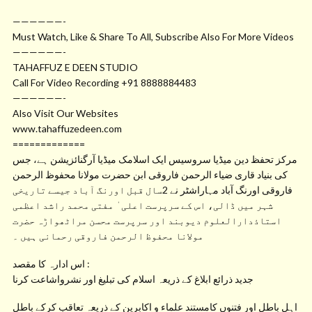
——————-
Must Watch, Like & Share To All, Subscribe Also For More Videos
——————-
TAHAFFUZ E DEEN STUDIO
Call For Video Recording +91 8888884483
——————-
Also Visit Our Websites
www.tahaffuzedeen.com
=============
مرکز تحفظ دین میڈیا سروسیس ایک اسلامک میڈیا آرگنائزیشن ہے، جس
کی بنیاد قاری ضیاء الرحمن فاروقی ابن حضرت مولانا محفوظ الرحمن
فاروقی اورنگ آباد مہاراشٹر نے 2سال قبل اورنگ آباد جیسے تاریخی
شہر میں ڈالی، اس کے سرپرست اعلی ٰ مفتی محمد راشد اعظمی
استاذدارالعلوم دیوبند اور سرپرست محسن مراٹھواڑہ حضرت
مولانا محفوظ الرحمن فاروقی رحمانی ہیں ۔
اس ادارہ کا مقصد :
جدید ذرائع ابلاغ کے ذریعہ اسلام کی تبلیغ اور نشرواشاعت کرنا
اہل باطل اور فتنوں کامستند علماء و اکابرین کے ذریعہ تعاقب کرکے باطل