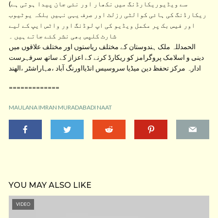
سے ویڈیوریکارڈنگ میں نکھار اور نئی جان پیدا ہوتی ہے)
ریکارڈنگ کی ہائی کوالٹی رزلٹ اور صرف یہی نہیں بلکہ یوٹیوب
اور فیس بک پر مکمل ویڈیو کی اپ لوڈنگ اور واٹس ایپ کے لیے
شارٹ کلپس بھی نشر کئے جاتے ہیں ۔
الحمدللہ ملک ہندوستان کے مختلف ریاستوں اور مختلف علاقوں میں
دینی و اسلامک پروگرامز کو ریکارڈ کرنے کے اعزاز کے ساتھ سرفہرست
ادارہ مرکز تحفظ دین میڈیا سروسیس انڈیااورنگ آباد ،مہاراشٹر ،الھند
=============
MAULANA IMRAN MURADABADI NAAT
YOU MAY ALSO LIKE
VIDEO