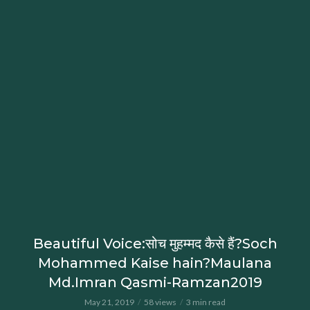
Beautiful Voice:सोच मुहम्मद कैसे हैं?Soch
Mohammed Kaise hain?Maulana
Md.Imran Qasmi-Ramzan2019
May 21, 2019
58 views
3 min read