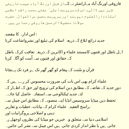
فاروقی اورنگ آباد مہاراشٹر نے 2سال قبل اورنگ آباد جیسے تاریخی
شہر میں ڈالی، اس کے سرپرست اعلی ٰ مفتی محمد راشد اعظمی
استاذدارالعلوم دیوبند اور سرپرست محسن مراٹھواڑہ حضرت
مولانا محفوظ الرحمن فاروقی رحمانی ہیں ۔
اس ادارہ کا مقصد :
جدید ذرائع ابلاغ کے ذریعہ اسلام کی تبلیغ اور نشرواشاعت کرنا
اہل باطل اور فتنوں کامستند علماء و اکابرین کے ذریعہ تعاقب کرکے باطل
کے حقائق اور فتنوں سے اُمت کو آگاہ کرنا
قرآن و سُنت کے پیغام کو گھر گھر تک ہر فرد تک پہنچانا
علماء کرام بھی اس بات کی ضرورت محسوس کر رہے ہیں کہ
دورِ جدید کے تقاضے کے مطابق دینِ اسلام کی ترویج اور حق کے اظہار کے
لئے جدید ٹیکنالوجی سے استفادہ حاصل کیا جائے۔
تحفظ دین میڈیا سروسیس انڈیا اپنے منصوبے کے مطابق اس چینل سے
راسخ العقیدہ علماء کرام کے بیانات، خطبات و تقاریر،
دینی و اصلاحی پروگرامات اور
اسلامی دنیا سے متعلق وہ خبریں جو میڈیا کی نظروں اوجھل رہ
جاتی ہیں یا نظر انداز کردی جاتی ہیں اس چینل سے نشر کی جائیں۔