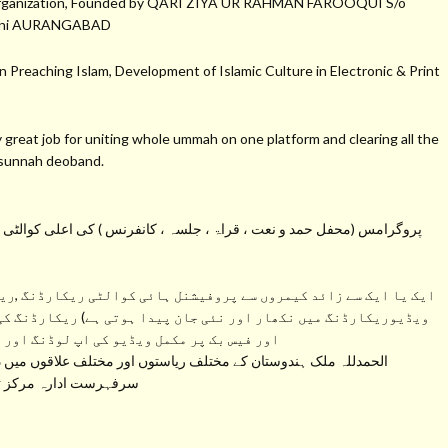
a Organization, Founded by QARI ZIYA UR RAHMAN FAROOQUI S/o
hmani AURANGABAD
 Preaching Islam, Development of Islamic Culture in Electronic & Print
at job for uniting whole ummah on one platform and clearing all the
s sunnah deoband.
پروگرامس (محفل حمد و نعت ، قراۃ ، جلسہ ، کانفرنس ) کی اعلی کوالٹی کی 
ایک یا ایک سے زائد کیمروں سے پروفیشنل ہائی کوالٹی ریکارڈنگ ,ریک
ویڈیوریکارڈنگ میں نکھار اور نئی جان پیدا ہوتی ہے) ریکارڈنگ کی
اور فیس بک پر مکمل ویڈیو کی اپ لوڈنگ اور 
الحمدللہ ملک ہندوستان کے مختلف ریاستوں اور مختلف علاقوں میں دی
سرفہرست ادارہ مرکز تحف