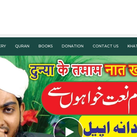
ERY
QURAN
BOOKS
DONATION
CONTACT US
KHA