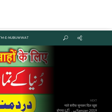
TM-E-NUBUWWAT
NEXT
नाते शरीफ सुनकर दिल खुश
होगया:مزہ آگیاRamzan 2019