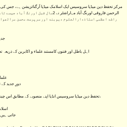
مرکز تحفظ دین میڈیا سروسیس ایک اسلامک میڈیا آرگنائزیشن ہے، جس کی ب
الرحمن فاروقی اورنگ آباد مہاراشٹر نے 2سال
راشد اعظمی استاذدارالعلوم دیوبند اور سرپرست محسن مراٹھواڑہ
جدید
اہل باطل اور فتنوں کامستند علماء و اکابرین کے ذریعہ ت
علما
دورِ جدید کے 
تحفظ دین میڈیا سروسیس انڈیا اپنے منصوبے کے مطابق اس چینل سے راسخ العقیدہ علماء کرام کے بیانات، خطبات و تقاریر،
اسلام
جاتی ہیں 