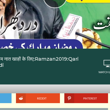
म नात खाहों के लिए:Ramzan2019:Qari
di
WATCH 
REDDIT
PINTEREST