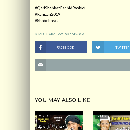
#QariShahbazRashidRashidi
#Ramzan2019
#Shabebarat
SHABE BARAT PROGRAM 2019
FACEBOOK
TWITTER
YOU MAY ALSO LIKE
VIDEO
VIDEO