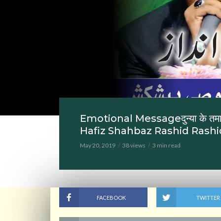
Emotional Messageदुन्या के तमा
Hafiz Shahbaz Rashid Rashi
May 20, 2019
38 views
3 min read
FACEBOOK
TWITTER