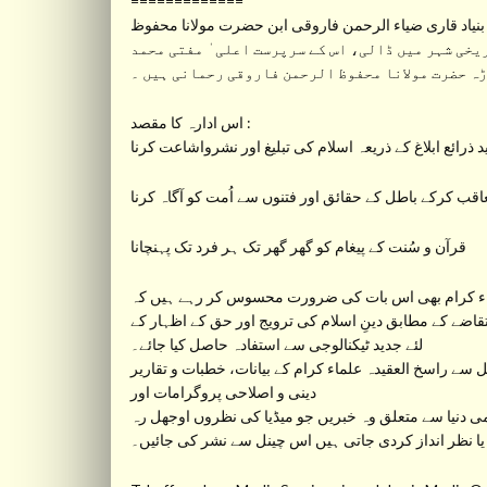
=============
نیاد قاری ضیاء الرحمن فاروقی ابن حضرت مولانا محفوظ
 قبل اورنگ آباد جیسے تاریخی شہر میں ڈالی، اس کے سرپرست اعلی ٰ مفتی محمد
 حضرت مولانا محفوظ الرحمن فاروقی رحمانی ہیں ۔
اس ادارہ کا مقصد :
 ذرائع ابلاغ کے ذریعہ اسلام کی تبلیغ اور نشرواشاعت کرنا
عاقب کرکے باطل کے حقائق اور فتنوں سے اُمت کو آگاہ کرنا
قرآن و سُنت کے پیغام کو گھر گھر تک ہر فرد تک پہنچانا
ء کرام بھی اس بات کی ضرورت محسوس کر رہے ہیں کہ
تقاضے کے مطابق دینِ اسلام کی ترویج اور حق کے اظہار کے
لئے جدید ٹیکنالوجی سے استفادہ حاصل کیا جائے۔
دینی و اصلاحی پروگرامات اور
ی دنیا سے متعلق وہ خبریں جو میڈیا کی نظروں اوجھل رہ
یا نظر انداز کردی جاتی ہیں اس چینل سے نشر کی جائیں۔