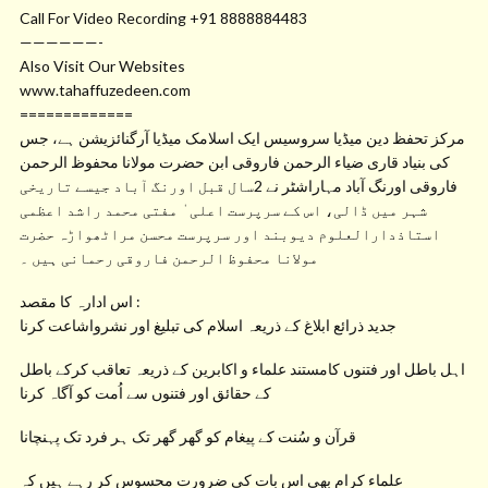
Call For Video Recording +91 8888884483
——————-
Also Visit Our Websites
www.tahaffuzedeen.com
=============
مرکز تحفظ دین میڈیا سروسیس ایک اسلامک میڈیا آرگنائزیشن ہے، جس
کی بنیاد قاری ضیاء الرحمن فاروقی ابن حضرت مولانا محفوظ الرحمن
فاروقی اورنگ آباد مہاراشٹر نے 2سال قبل اورنگ آباد جیسے تاریخی
شہر میں ڈالی، اس کے سرپرست اعلی ٰ مفتی محمد راشد اعظمی
استاذدارالعلوم دیوبند اور سرپرست محسن مراٹھواڑہ حضرت
مولانا محفوظ الرحمن فاروقی رحمانی ہیں ۔
اس ادارہ کا مقصد :
جدید ذرائع ابلاغ کے ذریعہ اسلام کی تبلیغ اور نشرواشاعت کرنا
اہل باطل اور فتنوں کامستند علماء و اکابرین کے ذریعہ تعاقب کرکے باطل
کے حقائق اور فتنوں سے اُمت کو آگاہ کرنا
قرآن و سُنت کے پیغام کو گھر گھر تک ہر فرد تک پہنچانا
علماء کرام بھی اس بات کی ضرورت محسوس کر رہے ہیں کہ