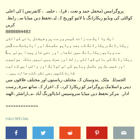
پروگرامس (محفل حمد و نعت ، قراۃ ، جلسہ ، کانفرنس ) کی اعلی
کوالٹی کی ویڈیو ریکارڈنگ یا لائیو کوریج کے لیےتحفظ دین میڈیا سے رابطہ
کریں
8888884483
ایک یا ایک سے زائد کیمروں سے پروفیشنل ہائی کوالٹی
ریکارڈنگ ,ریکارڈنگ کے بعد ویڈیو مکسنگ اور ایڈیٹنگ سے (جس
سے ویڈیوریکارڈنگ میں نکھار اور نئی جان پیدا ہوتی ہے)
ریکارڈنگ کی ہائی کوالٹی رزلٹ اور صرف یہی نہیں بلکہ یوٹیوب
اور فیس بک پر مکمل ویڈیو کی اپ لوڈنگ اور واٹس ایپ کے لیے
شارٹ کلپس بھی نشر کئے جاتے ہیں ۔
الحمدللہ ملک ہندوستان کے مختلف ریاستوں اور مختلف علاقوں میں
دینی و اسلامک پروگرامز کو ریکارڈ کرنے کے اعزاز کے ساتھ سرفہرست
ادارہ مرکز تحفظ دین میڈیا سروسیس انڈیااورنگ آباد ،مہاراشٹر ،الھند
=============
HAJJ SPECIAL