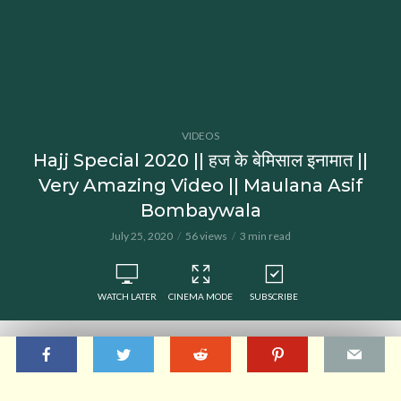
VIDEOS
Hajj Special 2020 || हज के बेमिसाल इनामात ||
Very Amazing Video || Maulana Asif
Bombaywala
July 25, 2020
56 views
3 min read
WATCH LATER
CINEMA MODE
SUBSCRIBE