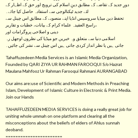
دورِ جدید کے تقاضے کے مطابق دینِ اسلام کی ترویج اور حق کے اظہار کے
لئے جدید ٹیکنالوجی سے استفادہ حاصل کیا جائے۔
تحفظ دین میڈیا سروسیس انڈیا اپنے منصوبے کے مطابق اس چینل سے
راسخ العقیدہ علماء کرام کے بیانات، خطبات و تقاریر،
دینی و اصلاحی پروگرامات اور
اسلامی دنیا سے متعلق وہ خبریں جو میڈیا کی نظروں اوجھل رہ
جاتی ہیں یا نظر انداز کردی جاتی ہیں اس چینل سے نشر کی جائیں۔
Tahaffuzedeen Media Services is an Islamic Media Organization,
Founded by QARI ZIYA UR RAHMAN FAROOQUI S/o Hazrat
Maulana Mahfooz Ur Rahman Farooqui Rahmani AURANGABAD
Our aims are:use of Scientific and Modern Methods in Preaching
Islam, Development of Islamic Culture in Electronic & Print Media.
Join our Hands
TAHAFFUZEDEEN MEDIA SERVICES is doing a really great job for
uniting whole ummah on one platform and clearing all the
misconceptions about the beliefs of elders of Ahlus sunnah
deoband.
=======================