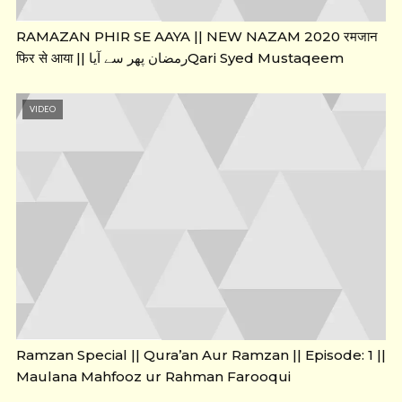
RAMAZAN PHIR SE AAYA || NEW NAZAM 2020 रमजान
फिर से आया || رمضان پھر سے آیاQari Syed Mustaqeem
VIDEO
Ramzan Special || Qura’an Aur Ramzan || Episode: 1 ||
Maulana Mahfooz ur Rahman Farooqui