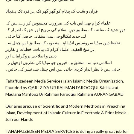
قرآن و سُنت کے پیغام کو گھر گھر تک ہر فرد تک پہنچانا
علماء کرام بھی اس بات کی ضرورت محسوس کر رہے ہیں کہ
دورِ جدید کے تقاضے کے مطابق دینِ اسلام کی ترویج اور حق کے اظہار کے
لئے جدید ٹیکنالوجی سے استفادہ حاصل کیا جائے۔
تحفظ دین میڈیا سروسیس انڈیا اپنے منصوبے کے مطابق اس چینل سے
راسخ العقیدہ علماء کرام کے بیانات، خطبات و تقاریر،
دینی و اصلاحی پروگرامات اور
اسلامی دنیا سے متعلق وہ خبریں جو میڈیا کی نظروں اوجھل رہ
جاتی ہیں یا نظر انداز کردی جاتی ہیں اس چینل سے نشر کی جائیں۔
Tahaffuzedeen Media Services is an Islamic Media Organization,
Founded by QARI ZIYA UR RAHMAN FAROOQUI S/o Hazrat
Maulana Mahfooz Ur Rahman Farooqui Rahmani AURANGABAD
Our aims are:use of Scientific and Modern Methods in Preaching
Islam, Development of Islamic Culture in Electronic & Print Media.
Join our Hands
TAHAFFUZEDEEN MEDIA SERVICES is doing a really great job for