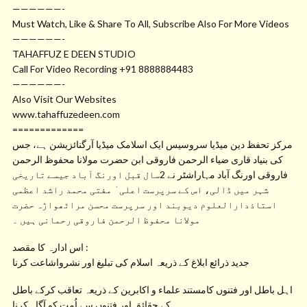
——————-
Must Watch, Like & Share To All, Subscribe Also For More Videos
——————-
TAHAFFUZ E DEEN STUDIO
Call For Video Recording +91 8888884483
——————-
Also Visit Our Websites
www.tahaffuzedeen.com
=============
مرکز تحفظ دین میڈیا سروسیس ایک اسلامک میڈیا آرگنائزیشن ہے، جس
کی بنیاد قاری ضیاء الرحمن فاروقی ابن حضرت مولانا محفوظ الرحمن
فاروقی اورنگ آباد مہاراشٹر نے 2سال قبل اورنگ آباد جیسے تاریخی
شہر میں ڈالی، اس کے سرپرست اعلی ٰ مفتی محمد راشد اعظمی
استاذدارالعلوم دیوبند اور سرپرست محسن مراٹھواڑہ حضرت
مولانا محفوظ الرحمن فاروقی رحمانی ہیں ۔
اس ادارہ کا مقصد :
جدید ذرائع ابلاغ کے ذریعہ اسلام کی تبلیغ اور نشرواشاعت کرنا
اہل باطل اور فتنوں کامستند علماء و اکابرین کے ذریعہ تعاقب کرکے باطل
کے حقائق اور فتنوں سے اُمت کو آگاہ کرنا