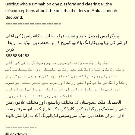
uniting whole ummah on one platform and clearing all the
misconceptions about the beliefs of elders of Ahlus sunnah
deoband.
=======================
پروگرامس (محفل حمد و نعت ، قراۃ ، جلسہ ، کانفرنس ) کی اعلی
کوالٹی کی ویڈیو ریکارڈنگ یا لائیو کوریج کے لیےتحفظ دین میڈیا سے رابطہ
کریں
8888884483
ایک یا ایک سے زائد کیمروں سے پروفیشنل ہائی کوالٹی
ریکارڈنگ ,ریکارڈنگ کے بعد ویڈیو مکسنگ اور ایڈیٹنگ سے (جس
سے ویڈیوریکارڈنگ میں نکھار اور نئی جان پیدا ہوتی ہے)
ریکارڈنگ کی ہائی کوالٹی رزلٹ اور صرف یہی نہیں بلکہ یوٹیوب
اور فیس بک پر مکمل ویڈیو کی اپ لوڈنگ اور واٹس ایپ کے لیے
شارٹ کلپس بھی نشر کئے جاتے ہیں ۔
الحمدللہ ملک ہندوستان کے مختلف ریاستوں اور مختلف علاقوں میں
دینی و اسلامک پروگرامز کو ریکارڈ کرنے کے اعزاز کے ساتھ سرفہرست
ادارہ مرکز تحفظ دین میڈیا سروسیس انڈیااورنگ آباد ،مہاراشٹر ،الھند
=============
#Lockdown