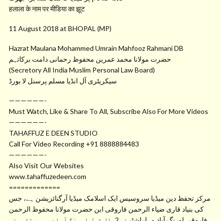
हलाला के नाम पर मीडिया का झूट
11 August 2018 at BHOPAL (MP)
Hazrat Maulana Mohammed Umrain Mahfooz Rahmani DB
حضرت مولانا محمد عمرین محفوظ رحمانی دامت برکاتہم
(Secretory All India Muslim Personal Law Board)
سیکریٹری آل انڈیا مسلم پرسنل لا بورڈ
——————-
Must Watch, Like & Share To All, Subscribe Also For More Videos
——————-
TAHAFFUZ E DEEN STUDIO
Call For Video Recording +91 8888884483
——————-
Also Visit Our Websites
www.tahaffuzedeen.com
=============
مرکز تحفظ دین میڈیا سروسیس ایک اسلامک میڈیا آرگنائزیشن ہے، جس
کی بنیاد قاری ضیاء الرحمن فاروقی ابن حضرت مولانا محفوظ الرحمن
فاروقی اورنگ آباد مہاراشٹر نے 2سال قبل اورنگ آباد جیسے تاریخی