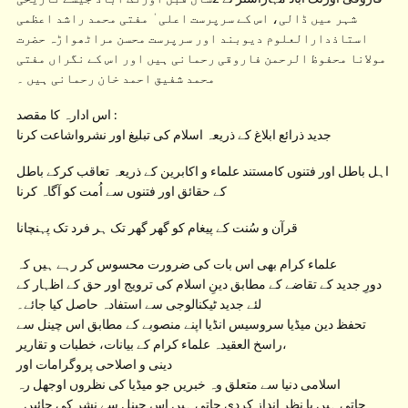
شہر میں ڈالی، اس کے سرپرست اعلی ٰ مفتی محمد راشد اعظمی
استاذدارالعلوم دیوبند اور سرپرست محسن مراٹھواڑہ حضرت
مولانا محفوظ الرحمن فاروقی رحمانی ہیں اور اس کے نگراں مفتی
محمد شفیق احمد خان رحمانی ہیں ۔
اس ادارہ کا مقصد :
جدید ذرائع ابلاغ کے ذریعہ اسلام کی تبلیغ اور نشرواشاعت کرنا
اہل باطل اور فتنوں کامستند علماء و اکابرین کے ذریعہ تعاقب کرکے باطل
کے حقائق اور فتنوں سے اُمت کو آگاہ کرنا
قرآن و سُنت کے پیغام کو گھر گھر تک ہر فرد تک پہنچانا
علماء کرام بھی اس بات کی ضرورت محسوس کر رہے ہیں کہ
دورِ جدید کے تقاضے کے مطابق دینِ اسلام کی ترویج اور حق کے اظہار کے
لئے جدید ٹیکنالوجی سے استفادہ حاصل کیا جائے۔
تحفظ دین میڈیا سروسیس انڈیا اپنے منصوبے کے مطابق اس چینل سے
راسخ العقیدہ علماء کرام کے بیانات، خطبات و تقاریر،
دینی و اصلاحی پروگرامات اور
اسلامی دنیا سے متعلق وہ خبریں جو میڈیا کی نظروں اوجھل رہ
جاتی ہیں یا نظر انداز کردی جاتی ہیں اس چینل سے نشر کی جائیں۔