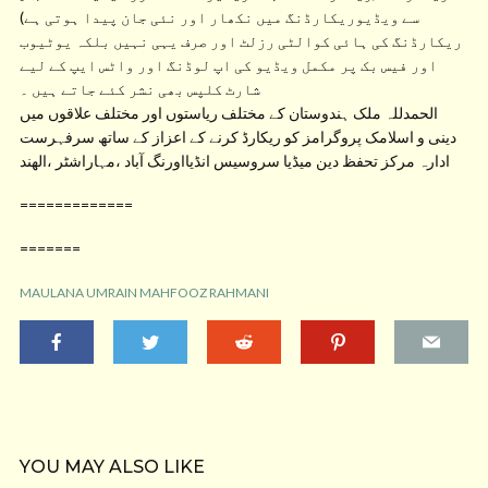
سے ویڈیوریکارڈنگ میں نکھار اور نئی جان پیدا ہوتی ہے)
ریکارڈنگ کی ہائی کوالٹی رزلٹ اور صرف یہی نہیں بلکہ یوٹیوب
اور فیس بک پر مکمل ویڈیو کی اپ لوڈنگ اور واٹس ایپ کے لیے
شارٹ کلپس بھی نشر کئے جاتے ہیں ۔
الحمدللہ ملک ہندوستان کے مختلف ریاستوں اور مختلف علاقوں میں
دینی و اسلامک پروگرامز کو ریکارڈ کرنے کے اعزاز کے ساتھ سرفہرست
ادارہ مرکز تحفظ دین میڈیا سروسیس انڈیااورنگ آباد ،مہاراشٹر ،الھند
=============
=======
MAULANA UMRAIN MAHFOOZ RAHMANI
YOU MAY ALSO LIKE