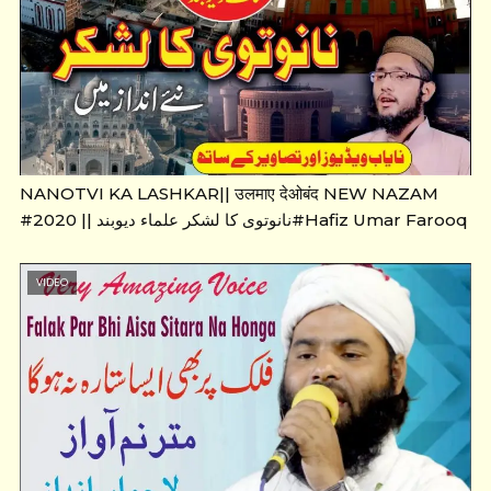
NANOTVI KA LASHKAR|| उलमाए देओबंद NEW NAZAM
#2020 || نانوتوی کا لشکر علماء دیوبند#Hafiz Umar Farooq
VIDEO