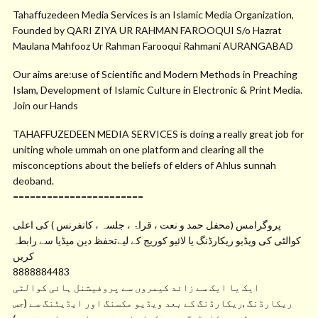
Tahaffuzedeen Media Services is an Islamic Media Organization,
Founded by QARI ZIYA UR RAHMAN FAROOQUI S/o Hazrat
Maulana Mahfooz Ur Rahman Farooqui Rahmani AURANGABAD
Our aims are:use of Scientific and Modern Methods in Preaching
Islam, Development of Islamic Culture in Electronic & Print Media.
Join our Hands
TAHAFFUZEDEEN MEDIA SERVICES is doing a really great job for
uniting whole ummah on one platform and clearing all the
misconceptions about the beliefs of elders of Ahlus sunnah
deoband.
=======================
پروگرامس (محفل حمد و نعت ، قراۃ ، جلسہ ، کانفرنس ) کی اعلی
کوالٹی کی ویڈیو ریکارڈنگ یا لائیو کوریج کے لیےتحفظ دین میڈیا سے رابطہ
کریں
8888884483
ایک یا ایک سے زائد کیمروں سے پروفیشنل ہائی کوالٹی
ریکارڈنگ ,ریکارڈنگ کے بعد ویڈیو مکسنگ اور ایڈیٹنگ سے (جس