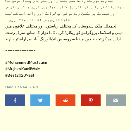
سے ویڈیوریکارڈنگ میں نکھار اور نئی جان پیدا ہوتی ہے)
ریکارڈنگ کی ہائی کوالٹی رزلٹ اور صرف یہی نہیں بلکہ یوٹیوب
اور فیس بک پر مکمل ویڈیو کی اپ لوڈنگ اور واٹس ایپ کے لیے
شارٹ کلپس بھی نشر کئے جاتے ہیں ۔
الحمدللہ ملک ہندوستان کے مختلف ریاستوں اور مختلف علاقوں میں
دینی و اسلامک پروگرامز کو ریکارڈ کرنے کے اعزاز کے ساتھ سرفہرست
ادارہ مرکز تحفظ دین میڈیا سروسیس انڈیااورنگ آباد ،مہاراشٹر ،الھند
=============
#MohammedMustaqim
#MujhkoKamliWale
#Best2020Naat
HAMD O NAAT 2020