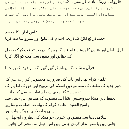
فاروقی اورنگ آباد مہاراشٹر نے 2سال قبل اورنگ آباد جیسے تاریخی
شہر میں ڈالی، اس کے سرپرست اعلی ٰ مفتی محمد راشد اعظمی
استاذدارالعلوم دیوبند اور سرپرست محسن مراٹھواڑہ حضرت
مولانا محفوظ الرحمن فاروقی رحمانی ہیں ۔
اس ادارہ کا مقصد :
جدید ذرائع ابلاغ کے ذریعہ اسلام کی تبلیغ اور نشرواشاعت کرنا
اہل باطل اور فتنوں کامستند علماء و اکابرین کے ذریعہ تعاقب کرکے باطل
کے حقائق اور فتنوں سے اُمت کو آگاہ کرنا
قرآن و سُنت کے پیغام کو گھر گھر تک ہر فرد تک پہنچانا
علماء کرام بھی اس بات کی ضرورت محسوس کر رہے ہیں کہ
دورِ جدید کے تقاضے کے مطابق دینِ اسلام کی ترویج اور حق کے اظہار کے
لئے جدید ٹیکنالوجی سے استفادہ حاصل کیا جائے۔
تحفظ دین میڈیا سروسیس انڈیا اپنے منصوبے کے مطابق اس چینل سے
راسخ العقیدہ علماء کرام کے بیانات، خطبات و تقاریر،
دینی و اصلاحی پروگرامات اور
اسلامی دنیا سے متعلق وہ خبریں جو میڈیا کی نظروں اوجھل رہ
جاتی ہیں یا نظر انداز کردی جاتی ہیں اس چینل سے نشر کی جائیں۔