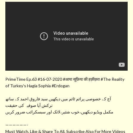
PrimeTime Ep.63 #16-07-2020 #आया सूफ़िया की हक़ीक़त #The Reality
of Turkey’s Hagia Sophia #Erdogan
آج کے خصوصی پرائم ٹائم میں دیکھیں سید فاروق احمد کے ساتھ
ترکش آیا صوفیہ کی حقیقت
مکمل ویڈیو دیکھیں،خوب شئیر،لائک اور سبسکرائب ضرور کریں
——————-
Must Watch, Like & Share To All, Subscribe Also For More Videos