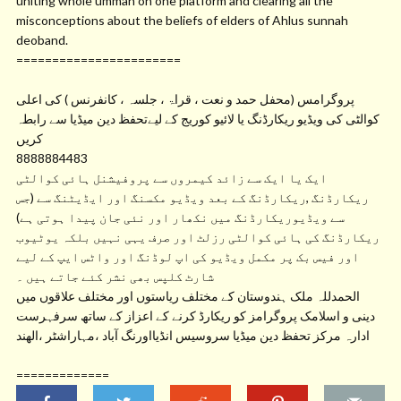
uniting whole ummah on one platform and clearing all the
misconceptions about the beliefs of elders of Ahlus sunnah
deoband.
=======================
پروگرامس (محفل حمد و نعت ، قراۃ ، جلسہ ، کانفرنس ) کی اعلی
کوالٹی کی ویڈیو ریکارڈنگ یا لائیو کوریج کے لیےتحفظ دین میڈیا سے رابطہ
کریں
8888884483
ایک یا ایک سے زائد کیمروں سے پروفیشنل ہائی کوالٹی
ریکارڈنگ ,ریکارڈنگ کے بعد ویڈیو مکسنگ اور ایڈیٹنگ سے (جس
سے ویڈیوریکارڈنگ میں نکھار اور نئی جان پیدا ہوتی ہے)
ریکارڈنگ کی ہائی کوالٹی رزلٹ اور صرف یہی نہیں بلکہ یوٹیوب
اور فیس بک پر مکمل ویڈیو کی اپ لوڈنگ اور واٹس ایپ کے لیے
شارٹ کلپس بھی نشر کئے جاتے ہیں ۔
الحمدللہ ملک ہندوستان کے مختلف ریاستوں اور مختلف علاقوں میں
دینی و اسلامک پروگرامز کو ریکارڈ کرنے کے اعزاز کے ساتھ سرفہرست
ادارہ مرکز تحفظ دین میڈیا سروسیس انڈیااورنگ آباد ،مہاراشٹر ،الھند
=============