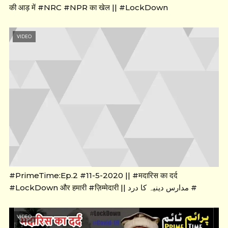
की आड़ में #NRC #NPR का खेल || #LockDown
VIDEO
#PrimeTime:Ep.2 #11-5-2020 || #मदारिस का दर्द
#LockDown और हमारी #ज़िम्मेदारी || مدارس دینیہ کا درد #
VIDEO