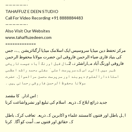
——————-
TAHAFFUZ E DEEN STUDIO
Call For Video Recording +91 8888884483
——————-
Also Visit Our Websites
www.tahaffuzedeen.com
=============
مرکز تحفظ دین میڈیا سروسیس ایک اسلامک میڈیا آرگنائزیشن ہے، جس
کی بنیاد قاری ضیاء الرحمن فاروقی ابن حضرت مولانا محفوظ الرحمن
فاروقی اورنگ آباد مہاراشٹر نے 2سال قبل اورنگ آباد جیسے تاریخی
شہر میں ڈالی، اس کے سرپرست اعلی ٰ مفتی محمد راشد اعظمی
استاذدارالعلوم دیوبند اور سرپرست محسن مراٹھواڑہ حضرت
مولانا محفوظ الرحمن فاروقی رحمانی ہیں ۔
اس ادارہ کا مقصد :
جدید ذرائع ابلاغ کے ذریعہ اسلام کی تبلیغ اور نشرواشاعت کرنا
اہل باطل اور فتنوں کامستند علماء و اکابرین کے ذریعہ تعاقب کرکے باطل
کے حقائق اور فتنوں سے اُمت کو آگاہ کرنا