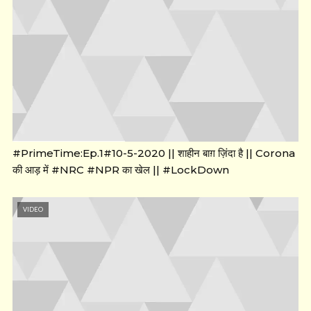
#PrimeTime:Ep.1#10-5-2020 || शाहीन बाग़ ज़िंदा है || Corona
की आड़ में #NRC #NPR का खेल || #LockDown
VIDEO