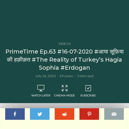
VIDEOS
PrimeTime Ep.63 #16-07-2020 #आया सूफ़िया
की हक़ीक़त #The Reality of Turkey’s Hagia
Sophia #Erdogan
July 16, 2020
29 views
3 min read
WATCH LATER
CINEMA MODE
SUBSCRIBE