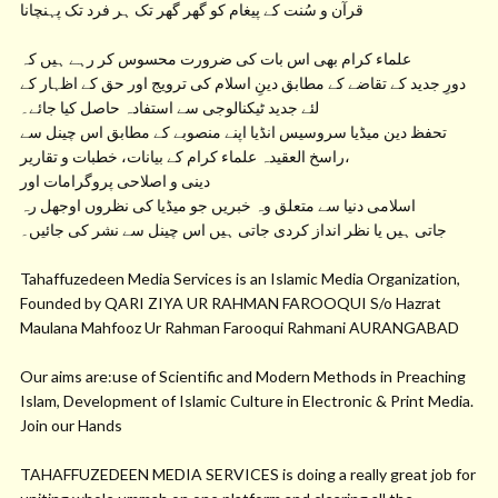
قرآن و سُنت کے پیغام کو گھر گھر تک ہر فرد تک پہنچانا
علماء کرام بھی اس بات کی ضرورت محسوس کر رہے ہیں کہ
دورِ جدید کے تقاضے کے مطابق دینِ اسلام کی ترویج اور حق کے اظہار کے
لئے جدید ٹیکنالوجی سے استفادہ حاصل کیا جائے۔
تحفظ دین میڈیا سروسیس انڈیا اپنے منصوبے کے مطابق اس چینل سے
راسخ العقیدہ علماء کرام کے بیانات، خطبات و تقاریر،
دینی و اصلاحی پروگرامات اور
اسلامی دنیا سے متعلق وہ خبریں جو میڈیا کی نظروں اوجھل رہ
جاتی ہیں یا نظر انداز کردی جاتی ہیں اس چینل سے نشر کی جائیں۔
Tahaffuzedeen Media Services is an Islamic Media Organization,
Founded by QARI ZIYA UR RAHMAN FAROOQUI S/o Hazrat
Maulana Mahfooz Ur Rahman Farooqui Rahmani AURANGABAD
Our aims are:use of Scientific and Modern Methods in Preaching
Islam, Development of Islamic Culture in Electronic & Print Media.
Join our Hands
TAHAFFUZEDEEN MEDIA SERVICES is doing a really great job for