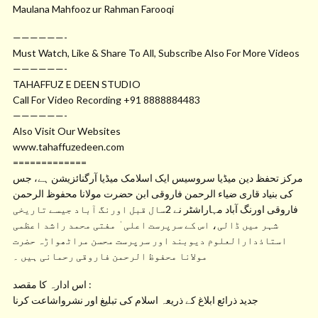
Maulana Mahfooz ur Rahman Farooqi
——————-
Must Watch, Like & Share To All, Subscribe Also For More Videos
——————-
TAHAFFUZ E DEEN STUDIO
Call For Video Recording +91 8888884483
——————-
Also Visit Our Websites
www.tahaffuzedeen.com
=============
مرکز تحفظ دین میڈیا سروسیس ایک اسلامک میڈیا آرگنائزیشن ہے، جس
کی بنیاد قاری ضیاء الرحمن فاروقی ابن حضرت مولانا محفوظ الرحمن
فاروقی اورنگ آباد مہاراشٹر نے 2سال قبل اورنگ آباد جیسے تاریخی
شہر میں ڈالی، اس کے سرپرست اعلی ٰ مفتی محمد راشد اعظمی
استاذدارالعلوم دیوبند اور سرپرست محسن مراٹھواڑہ حضرت
مولانا محفوظ الرحمن فاروقی رحمانی ہیں ۔
اس ادارہ کا مقصد :
جدید ذرائع ابلاغ کے ذریعہ اسلام کی تبلیغ اور نشرواشاعت کرنا