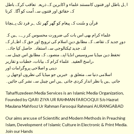
اہل باطل اور فتنوں کامستند علماء و اکابرین کے ذریعہ تعاقب کرکے باطل
کے حقائق اور فتنوں سے اُمت کو آگاہ کرنا
قرآن و سُنت کے پیغام کو گھر گھر تک ہر فرد تک پہنچانا
علماء کرام بھی اس بات کی ضرورت محسوس کر رہے ہیں کہ
دورِ جدید کے تقاضے کے مطابق دینِ اسلام کی ترویج اور حق کے اظہار کے
لئے جدید ٹیکنالوجی سے استفادہ حاصل کیا جائے۔
تحفظ دین میڈیا سروسیس انڈیا اپنے منصوبے کے مطابق اس چینل سے
راسخ العقیدہ علماء کرام کے بیانات، خطبات و تقاریر،
دینی و اصلاحی پروگرامات اور
اسلامی دنیا سے متعلق وہ خبریں جو میڈیا کی نظروں اوجھل رہ
جاتی ہیں یا نظر انداز کردی جاتی ہیں اس چینل سے نشر کی جائیں۔
Tahaffuzedeen Media Services is an Islamic Media Organization,
Founded by QARI ZIYA UR RAHMAN FAROOQUI S/o Hazrat
Maulana Mahfooz Ur Rahman Farooqui Rahmani AURANGABAD
Our aims are:use of Scientific and Modern Methods in Preaching
Islam, Development of Islamic Culture in Electronic & Print Media.
Join our Hands