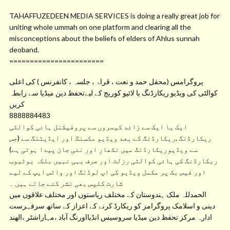
TAHAFFUZEDEEN MEDIA SERVICES is doing a really great job for
uniting whole ummah on one platform and clearing all the
misconceptions about the beliefs of elders of Ahlus sunnah
deoband.
=======================
پروگرامس (محفل حمد و نعت ، قراۃ ، جلسہ ، کانفرنس ) کی اعلی
کوالٹی کی ویڈیو ریکارڈنگ یا لائیو کوریج کے لیےتحفظ دین میڈیا سے رابطہ
کریں
8888884483
ایک یا ایک سے زائد کیمروں سے پروفیشنل ہائی کوالٹی
ریکارڈنگ ,ریکارڈنگ کے بعد ویڈیو مکسنگ اور ایڈیٹنگ سے (جس
سے ویڈیوریکارڈنگ میں نکھار اور نئی جان پیدا ہوتی ہے)
ریکارڈنگ کی ہائی کوالٹی رزلٹ اور صرف یہی نہیں بلکہ یوٹیوب
اور فیس بک پر مکمل ویڈیو کی اپ لوڈنگ اور واٹس ایپ کے لیے
شارٹ کلپس بھی نشر کئے جاتے ہیں ۔
الحمدللہ ملک ہندوستان کے مختلف ریاستوں اور مختلف علاقوں میں
دینی و اسلامک پروگرامز کو ریکارڈ کرنے کے اعزاز کے ساتھ سرفہرست
ادارہ مرکز تحفظ دین میڈیا سروسیس انڈیااورنگ آباد ،مہاراشٹر ،الھند