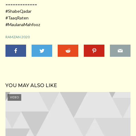
=============
#ShabeQadar
#TaaqRaten
#MaulanaMahfooz
RAMZAN 2020
YOU MAY ALSO LIKE
VIDEO