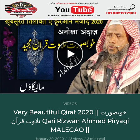
VIDEOS
Very Beautiful Qirat 2020 || خوبصورت
تلاوت قرآن Qari Rizwan Ahmed Piryagi
MALEGAO ||
January 20, 2020
43 views
3 min read