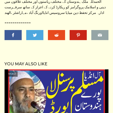
الحمدللہ ملک ہندوستان کے مختلف ریاستوں اور مختلف علاقوں میں
دینی و اسلامک پروگرامز کو ریکارڈ کرنے کے اعزاز کے ساتھ سرفہرست
ادارہ مرکز تحفظ دین میڈیا سروسیس انڈیااورنگ آباد ،مہاراشٹر ،الھند
=============
YOU MAY ALSO LIKE
VIDEO