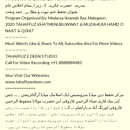
مدرسہ حضرت عکرمہ کے زیر اہتمام اجلاس عام
بعنوان تحفظ ختم نبوت و مظاہرہ حمد ونعت
Program Organised By: Madarsa Ikramah Raz. Malegaon.
2020 TAHAFFUZ KHATMENUBUWWAT & MUZAHERA HAMD O
NAAT & QIRAT
——————-
Must Watch, Like & Share To All, Subscribe Also For More Videos
——————-
TAHAFFUZ E DEEN STUDIO
Call For Video Recording +91 8888884483
——————-
Also Visit Our Websites
www.tahaffuzedeen.com
=============
مرکز تحفظ دین میڈیا سروسیس ایک اسلامک میڈیا آرگنائزیشن ہے، جس
کی بنیاد قاری ضیاء الرحمن فاروقی ابن حضرت مولانا محفوظ الرحمن
فاروقی اورنگ آباد مہاراشٹر نے 2سال قبل اورنگ آباد جیسے تاریخی
شہر میں ڈالی، اس کے سرپرست اعلی ٰ مفتی محمد راشد اعظمی
استاذدارالعلوم دیوبند اور سرپرست محسن مراٹھواڑہ حضرت
مولانا محفوظ الرحمن فاروقی رحمانی ہیں ۔