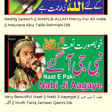
Reality Speech || AIMPLB-ALLAH Mercy For All India
|| Maulana Abu Talib Rahmani DB
VIDEO
Very Beautiful Naat || Nabi Ji Aayegai || نعت | نبی جی
آگئے || Mufti Tariq Jameel Qasmi Db