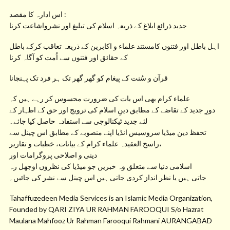
اس ادارہ کا مقصد :
جدید ذرائع ابلاغ کے ذریعہ اسلام کی تبلیغ اور نشرواشاعت کرنا
اہل باطل اور فتنوں کامستند علماء و اکابرین کے ذریعہ تعاقب کرکے باطل
کے حقائق اور فتنوں سے اُمت کو آگاہ کرنا
قرآن و سُنت کے پیغام کو گھر گھر تک ہر فرد تک پہنچانا
علماء کرام بھی اس بات کی ضرورت محسوس کر رہے ہیں کہ
دورِ جدید کے تقاضے کے مطابق دینِ اسلام کی ترویج اور حق کے اظہار کے
لئے جدید ٹیکنالوجی سے استفادہ حاصل کیا جائے۔
تحفظ دین میڈیا سروسیس انڈیا اپنے منصوبے کے مطابق اس چینل سے
راسخ العقیدہ علماء کرام کے بیانات، خطبات و تقاریر،
دینی و اصلاحی پروگرامات اور
اسلامی دنیا سے متعلق وہ خبریں جو میڈیا کی نظروں اوجھل رہ
جاتی ہیں یا نظر انداز کردی جاتی ہیں اس چینل سے نشر کی جائیں۔
Tahaffuzedeen Media Services is an Islamic Media Organization,
Founded by QARI ZIYA UR RAHMAN FAROOQUI S/o Hazrat
Maulana Mahfooz Ur Rahman Farooqui Rahmani AURANGABAD