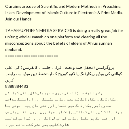
Our aims are:use of Scientific and Modern Methods in Preaching
Islam, Development of Islamic Culture in Electronic & Print Media.
Join our Hands
TAHAFFUZEDEEN MEDIA SERVICES is doing a really great job for
uniting whole ummah on one platform and clearing all the
misconceptions about the beliefs of elders of Ahlus sunnah
deoband.
=======================
پروگرامس (محفل حمد و نعت ، قراۃ ، جلسہ ، کانفرنس ) کی اعلی
کوالٹی کی ویڈیو ریکارڈنگ یا لائیو کوریج کے لیےتحفظ دین میڈیا سے رابطہ
کریں
8888884483
ایک یا ایک سے زائد کیمروں سے پروفیشنل ہائی کوالٹی
ریکارڈنگ ,ریکارڈنگ کے بعد ویڈیو مکسنگ اور ایڈیٹنگ سے (جس
سے ویڈیوریکارڈنگ میں نکھار اور نئی جان پیدا ہوتی ہے)
ریکارڈنگ کی ہائی کوالٹی رزلٹ اور صرف یہی نہیں بلکہ یوٹیوب
اور فیس بک پر مکمل ویڈیو کی اپ لوڈنگ اور واٹس ایپ کے لیے
شارٹ کلپس بھی نشر کئے جاتے ہیں ۔