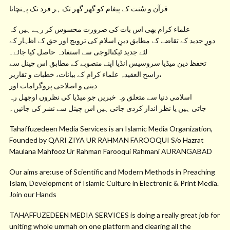
قرآن و سُنت کے پیغام کو گھر گھر تک ہر فرد تک پہنچانا
علماء کرام بھی اس بات کی ضرورت محسوس کر رہے ہیں کہ
دورِ جدید کے تقاضے کے مطابق دینِ اسلام کی ترویج اور حق کے اظہار کے
لئے جدید ٹیکنالوجی سے استفادہ حاصل کیا جائے۔
تحفظ دین میڈیا سروسیس انڈیا اپنے منصوبے کے مطابق اس چینل سے
راسخ العقیدہ علماء کرام کے بیانات، خطبات و تقاریر،
دینی و اصلاحی پروگرامات اور
اسلامی دنیا سے متعلق وہ خبریں جو میڈیا کی نظروں اوجھل رہ
جاتی ہیں یا نظر انداز کردی جاتی ہیں اس چینل سے نشر کی جائیں۔
Tahaffuzedeen Media Services is an Islamic Media Organization,
Founded by QARI ZIYA UR RAHMAN FAROOQUI S/o Hazrat
Maulana Mahfooz Ur Rahman Farooqui Rahmani AURANGABAD
Our aims are:use of Scientific and Modern Methods in Preaching
Islam, Development of Islamic Culture in Electronic & Print Media.
Join our Hands
TAHAFFUZEDEEN MEDIA SERVICES is doing a really great job for
uniting whole ummah on one platform and clearing all the