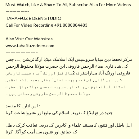
Must Watch, Like & Share To All, Subscribe Also For More Videos
——————-
TAHAFFUZ E DEEN STUDIO
Call For Video Recording +91 8888884483
——————-
Also Visit Our Websites
www.tahaffuzedeen.com
=============
مرکز تحفظ دین میڈیا سروسیس ایک اسلامک میڈیا آرگنائزیشن ہے، جس
کی بنیاد قاری ضیاء الرحمن فاروقی ابن حضرت مولانا محفوظ الرحمن
فاروقی اورنگ آباد مہاراشٹر نے 2سال قبل اورنگ آباد جیسے تاریخی
شہر میں ڈالی، اس کے سرپرست اعلی ٰ مفتی محمد راشد اعظمی
استاذدارالعلوم دیوبند اور سرپرست محسن مراٹھواڑہ حضرت
مولانا محفوظ الرحمن فاروقی رحمانی ہیں ۔
اس ادارہ کا مقصد :
جدید ذرائع ابلاغ کے ذریعہ اسلام کی تبلیغ اور نشرواشاعت کرنا
اہل باطل اور فتنوں کامستند علماء و اکابرین کے ذریعہ تعاقب کرکے باطل
کے حقائق اور فتنوں سے اُمت کو آگاہ کرنا