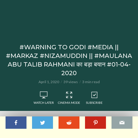
#WARNING TO GODI #MEDIA ||
#MARKAZ #NIZAMUDDIN || #MAULANA
ABU TALIB RAHMANI का बड़ा बयान #01-04-
2020
April 1, 2020
39 views
3 min read
WATCH LATER
CINEMA MODE
SUBSCRIBE