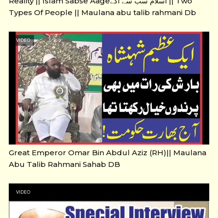
Reality || Islam Sabse Aageاسلام سب سے آگے || Two
Types Of People || Maulana abu talib rahmani Db
VIDEO
Great Emperor Omar Bin Abdul Aziz (RH)|| Maulana
Abu Talib Rahmani Sahab DB
VIDEO