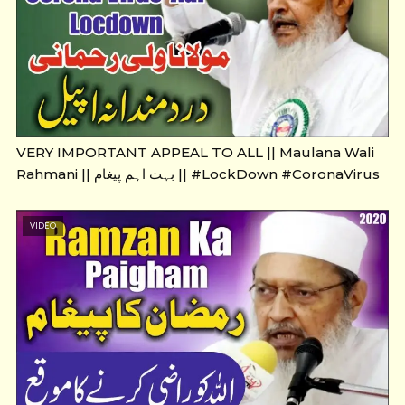
VERY IMPORTANT APPEAL TO ALL || Maulana Wali
Rahmani || بہت اہم پیغام || #LockDown #CoronaVirus
VIDEO