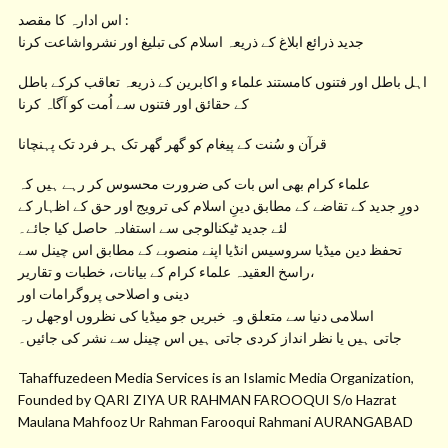
اس ادارہ کا مقصد :
جدید ذرائع ابلاغ کے ذریعہ اسلام کی تبلیغ اور نشرواشاعت کرنا
اہل باطل اور فتنوں کامستند علماء و اکابرین کے ذریعہ تعاقب کرکے باطل
کے حقائق اور فتنوں سے اُمت کو آگاہ کرنا
قرآن و سُنت کے پیغام کو گھر گھر تک ہر فرد تک پہنچانا
علماء کرام بھی اس بات کی ضرورت محسوس کر رہے ہیں کہ
دورِ جدید کے تقاضے کے مطابق دینِ اسلام کی ترویج اور حق کے اظہار کے
لئے جدید ٹیکنالوجی سے استفادہ حاصل کیا جائے۔
تحفظ دین میڈیا سروسیس انڈیا اپنے منصوبے کے مطابق اس چینل سے
راسخ العقیدہ علماء کرام کے بیانات، خطبات و تقاریر،
دینی و اصلاحی پروگرامات اور
اسلامی دنیا سے متعلق وہ خبریں جو میڈیا کی نظروں اوجھل رہ
جاتی ہیں یا نظر انداز کردی جاتی ہیں اس چینل سے نشر کی جائیں۔
Tahaffuzedeen Media Services is an Islamic Media Organization,
Founded by QARI ZIYA UR RAHMAN FAROOQUI S/o Hazrat
Maulana Mahfooz Ur Rahman Farooqui Rahmani AURANGABAD