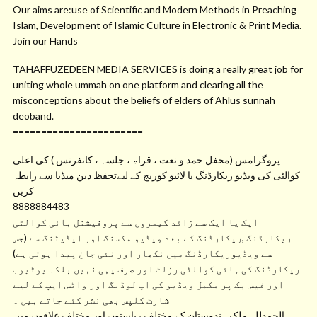
Our aims are:use of Scientific and Modern Methods in Preaching
Islam, Development of Islamic Culture in Electronic & Print Media.
Join our Hands
TAHAFFUZEDEEN MEDIA SERVICES is doing a really great job for
uniting whole ummah on one platform and clearing all the
misconceptions about the beliefs of elders of Ahlus sunnah
deoband.
=======================
پروگرامس (محفل حمد و نعت ، قراۃ ، جلسہ ، کانفرنس ) کی اعلی
کوالٹی کی ویڈیو ریکارڈنگ یا لائیو کوریج کے لیےتحفظ دین میڈیا سے رابطہ
کریں
8888884483
ایک یا ایک سے زائد کیمروں سے پروفیشنل ہائی کوالٹی
ریکارڈنگ ,ریکارڈنگ کے بعد ویڈیو مکسنگ اور ایڈیٹنگ سے (جس
سے ویڈیوریکارڈنگ میں نکھار اور نئی جان پیدا ہوتی ہے)
ریکارڈنگ کی ہائی کوالٹی رزلٹ اور صرف یہی نہیں بلکہ یوٹیوب
اور فیس بک پر مکمل ویڈیو کی اپ لوڈنگ اور واٹس ایپ کے لیے
شارٹ کلپس بھی نشر کئے جاتے ہیں ۔
الحمدللہ ملک ہندوستان کے مختلف ریاستوں اور مختلف علاقوں میں