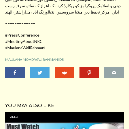
دینی و اسلامک پروگرامز کو ریکارڈ کرنے کے اعزاز کے ساتھ سرفہرست
ادارہ مرکز تحفظ دین میڈیا سروسیس انڈیااورنگ آباد ،مہاراشٹر ،الھند
=============
#PressConference
#MeetingAboutNRC
#MaulanaWaliRahmani
MAULANA MOHD.WALI RAHMANI DB
YOU MAY ALSO LIKE
VIDEO