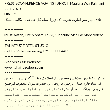
PRESS #CONFERENCE AGAINST #NRC || Maulana Wali Rahmani
22-1-2020
NRC کے
خلاف بہار میں امارت شرعیہ کے زیر اہتمام کل جماعتی ہنگامی میٹنگ
——————-
Must Watch, Like & Share To All, Subscribe Also For More Videos
——————-
TAHAFFUZ E DEEN STUDIO
Call For Video Recording +91 8888884483
——————-
Also Visit Our Websites
www.tahaffuzedeen.com
=============
مرکز تحفظ دین میڈیا سروسیس ایک اسلامک میڈیا آرگنائزیشن ہے، جس
کی بنیاد قاری ضیاء الرحمن فاروقی ابن حضرت مولانا محفوظ الرحمن
فاروقی اورنگ آباد مہاراشٹر نے 2سال قبل اورنگ آباد جیسے تاریخی
شہر میں ڈالی، اس کے سرپرست اعلی ٰ مفتی محمد راشد اعظمی
استاذدارالعلوم دیوبند اور سرپرست محسن مراٹھواڑہ حضرت
مولانا محفوظ الرحمن فاروقی رحمانی ہیں ۔