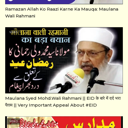
Ramazan Allah Ko Raazi Karne Ka Mauqa: Maulana
Wali Rahmani
VIDEO
Maulana Syed Mohd.Wali Rahmani || EID के बारे में दर्द भरा
पैग़ाम || Very Important Appeal About #EID
VIDEO