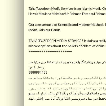
Tahaffuzedeen Media Services is an Islamic Medi
Hazrat Maulana Mahfooz Ur Rahman Farooqui Ra
Our aims are:use of Scientific and Modern Methods in
Media. Join our Hands
TAHAFFUZEDEEN MEDIA SERVICES is doing a really gre
misconceptions about the beliefs of elders of Ahlu
=======================
ویڈیو ریکارڈنگ یا لائیو کوریج کے لیےتحفظ دین میڈیا سے
رابطہ کریں
8888884483
ارڈنگ کے بعد ویڈیو مکسنگ اور ایڈیٹنگ سے (جس سے
 ہائی کوالٹی رزلٹ اور صرف یہی نہیں بلکہ یوٹیوب
واٹس ایپ کے لیے شارٹ کلپس بھی نشر کئے جاتے ہیں ۔
نی و اسلامک پروگرامز کو ریکارڈ کرنے کے اعزاز کے ساتھ
ظ دین میڈیا سروسیس انڈیااورنگ آباد ،مہاراشٹر ،الھند