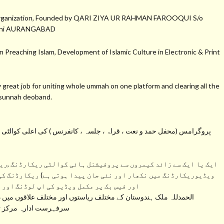
a Organization, Founded by QARI ZIYA UR RAHMAN FAROOQUI S/o
hmani AURANGABAD
 Preaching Islam, Development of Islamic Culture in Electronic & Print
at job for uniting whole ummah on one platform and clearing all the
s sunnah deoband.
پروگرامس (محفل حمد و نعت ، قراۃ ، جلسہ ، کانفرنس ) کی اعلی کوالٹی کی 
ایک یا ایک سے زائد کیمروں سے پروفیشنل ہائی کوالٹی ریکارڈنگ ,ریک
ویڈیوریکارڈنگ میں نکھار اور نئی جان پیدا ہوتی ہے) ریکارڈنگ کی
اور فیس بک پر مکمل ویڈیو کی اپ لوڈنگ اور 
الحمدللہ ملک ہندوستان کے مختلف ریاستوں اور مختلف علاقوں میں دی
سرفہرست ادارہ مرکز تحف