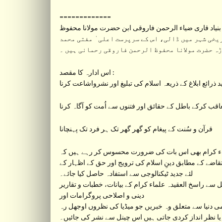
=============
نیاد قاری ضیاء الرحمن فاروقی ابن حضرت مولانا محفوظ
 قبل اورنگ آباد جیسے تاریخی شہر میں ڈالی، اس کے سرپرست اعلی ٰ مفتی محمد
 حضرت مولانا محفوظ الرحمن فاروقی رحمانی ہیں ۔
اس ادارہ کا مقصد :
 ذرائع ابلاغ کے ذریعہ اسلام کی تبلیغ اور نشرواشاعت کرنا
عاقب کرکے باطل کے حقائق اور فتنوں سے اُمت کو آگاہ کرنا
قرآن و سُنت کے پیغام کو گھر گھر تک ہر فرد تک پہنچانا
ء کرام بھی اس بات کی ضرورت محسوس کر رہے ہیں کہ
تقاضے کے مطابق دینِ اسلام کی ترویج اور حق کے اظہار کے
لئے جدید ٹیکنالوجی سے استفادہ حاصل کیا جائے۔
دینی و اصلاحی پروگرامات اور
ی دنیا سے متعلق وہ خبریں جو میڈیا کی نظروں اوجھل رہ
یا نظر انداز کردی جاتی ہیں اس چینل سے نشر کی جائیں۔