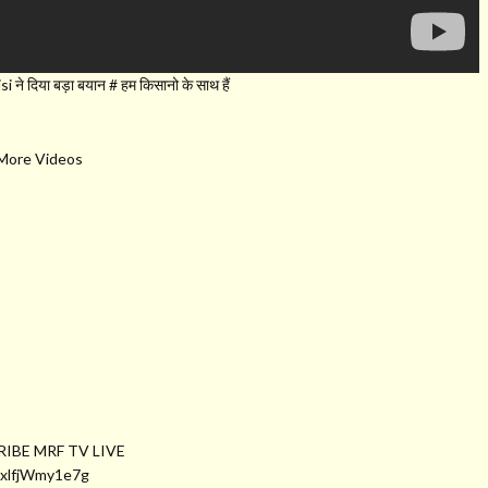
ने दिया बड़ा बयान # हम किसानो के साथ हैं
 More Videos
RIBE MRF TV LIVE
ExlfjWmy1e7g