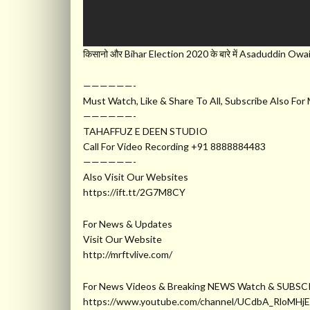
किसानो और Bihar Election 2020 के बारे में Asaduddin Owaisi 
——————-
Must Watch, Like & Share To All, Subscribe Also For
——————-
TAHAFFUZ E DEEN STUDIO
Call For Video Recording +91 8888884483
——————-
Also Visit Our Websites
https://ift.tt/2G7M8CY
For News & Updates
Visit Our Website
http://mrftvlive.com/
For News Videos & Breaking NEWS Watch & SUBSC
https://www.youtube.com/channel/UCdbA_RloMHj