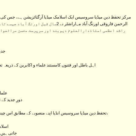
مرکز تحفظ دین میڈیا سروسیس ایک اسلامک میڈیا آرگنائزیشن ہے، جس کی ب
الرحمن فاروقی اورنگ آباد مہاراشٹر نے 2سال
راشد اعظمی استاذدارالعلوم دیوبند اور سرپرست محسن مراٹھواڑہ
جدید
اہل باطل اور فتنوں کامستند علماء و اکابرین کے ذریعہ ت
علما
دورِ جدید کے 
تحفظ دین میڈیا سروسیس انڈیا اپنے منصوبے کے مطابق اس چینل سے راسخ العقیدہ علماء کرام کے بیانات، خطبات و تقاریر،
اسلام
جاتی ہیں 