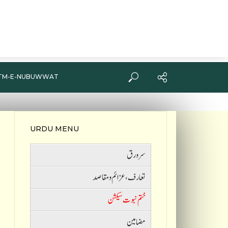
TM-E-NUBUWWAT
URDU MENU
سرورق
تعارف ،عزائم و مقاصد
ختم نبوت سیکشن
مضامین