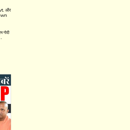
t. और
Down
 गोदी
—-