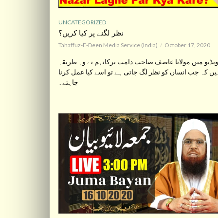
UNCATEGORIZED
نظر لگنے پر کیا کریں؟
Tahaffuz-E-Deen Media Service (India)
October 17, 2020
یڈیو میں مولانا عاصف صاحب دامت برکاتہم نے وہ طریقہ
ہیں کہ جب انسان کو نظر لگ جاتی ہے تو اسے کیا عمل کرنا
چاہئے۔