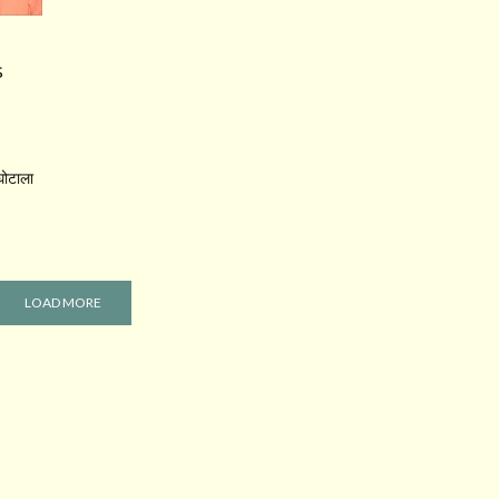
S
ोटाला
LOAD MORE