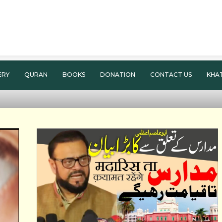
ERY
QURAN
BOOKS
DONATION
CONTACT US
KHA