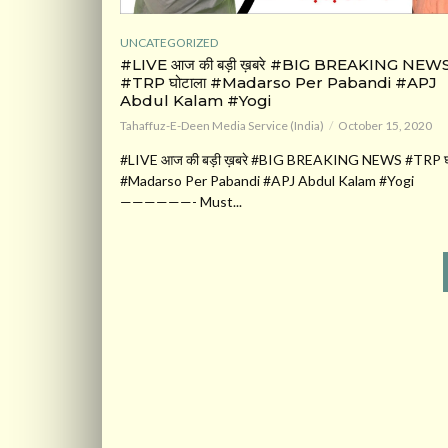
UNCATEGORIZED
#LIVE आज की बड़ी ख़बरे #BIG BREAKING NEW
#TRP घोटाला #Madarso Per Pabandi #APJ
Abdul Kalam #Yogi
Tahaffuz-E-Deen Media Service (India)
October 15, 2020
#LIVE आज की बड़ी ख़बरे #BIG BREAKING NEWS #TRP घ
#Madarso Per Pabandi #APJ Abdul Kalam #Yogi
——————- Must...