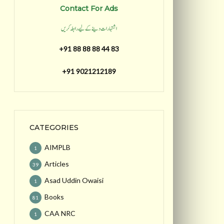
Contact For Ads
اشتہارات دینے کے لیے رابطہ کریں
+91 88 88 88 44 83
+91 9021212189
CATEGORIES
AIMPLB
1
Articles
39
Asad Uddin Owaisi
1
Books
81
CAA NRC
1