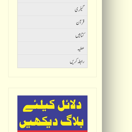
گیلری
قرآن
کتابیں
عطیہ
رابطہ کریں