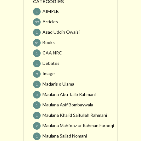
CATEGORIES
AIMPLB
1
Articles
39
Asad Uddin Owaisi
1
Books
81
CAA NRC
1
Debates
1
Image
9
Madaris o Ulama
1
Maulana Abu Talib Rahmani
3
Maulana Asif Bombaywala
1
Maulana Khalid Saifullah Rahmani
1
Maulana Mahfooz ur Rahman Farooqi
2
Maulana Sajjad Nomani
1