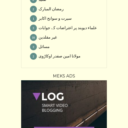
رمضان المبارک
2
سیرت و سوانح اکابر
1
علماء دیوبند پر اعتراضات کے جوابات
3
غیر مقلدین
18
مسائل
3
مولانا امین صفدر اوکاڑوی
2
MEKS ADS