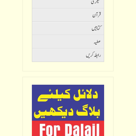
گیلری
قرآن
کتابیں
عطیہ
رابطہ کریں