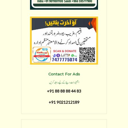
Contact For Ads
اشتہارات دینے کے لیے رابطہ کریں
+91 88 88 88 44 83
+91 9021212189