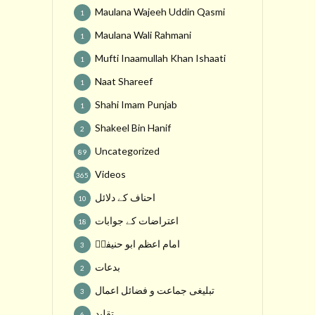
Maulana Wajeeh Uddin Qasmi
1
Maulana Wali Rahmani
1
Mufti Inaamullah Khan Ishaati
1
Naat Shareef
1
Shahi Imam Punjab
1
Shakeel Bin Hanif
2
Uncategorized
89
Videos
365
احناف کے دلائل
10
اعتراضات کے جوابات
18
امام اعظم ابو حنیفہؒ
3
بدعات
2
تبلیغی جماعت و فضائل اعمال
3
تقلید
6