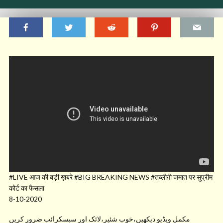
#LIVE आज की बड़ी ख़बरे #BIG BREAKING NEWS #तब्लीग़ी जमात पर सुप्रीम
कोर्ट का फैसला
8-10-2020
مکمل ویڈیو دیکھیں،خوب شئیر،لائک اور سبسکرائب ضرور کریں