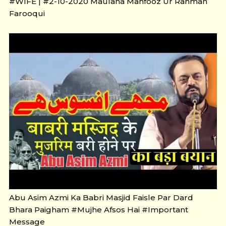
#WIFE | #2-10-2020 Maulana Mahfooz Ur Rahman
Farooqui
Abu Asim Azmi Ka Babri Masjid Faisle Par Dard
Bhara Paigham #Mujhe Afsos Hai #Important
Message