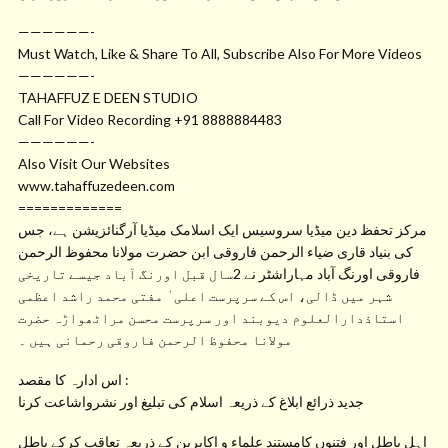
——————-
Must Watch, Like & Share To All, Subscribe Also For More Videos
——————-
TAHAFFUZ E DEEN STUDIO
Call For Video Recording +91 8888884483
——————-
Also Visit Our Websites
www.tahaffuzedeen.com
=============
مرکز تحفظ دین میڈیا سروسیس ایک اسلامک میڈیا آرگنائزیشن ہے، جس
کی بنیاد قاری ضیاء الرحمن فاروقی ابن حضرت مولانا محفوظ الرحمن
فاروقی اورنگ آباد مہاراشٹر نے 2سال قبل اورنگ آباد جیسے تاریخی
شہر میں ڈالی، اس کے سرپرست اعلی ٰ مفتی محمد راشد اعظمی
استاذدارالعلوم دیوبند اور سرپرست محسن مراٹھواڑہ حضرت
مولانا محفوظ الرحمن فاروقی رحمانی ہیں ۔
اس ادارہ کا مقصد :
جدید ذرائع ابلاغ کے ذریعہ اسلام کی تبلیغ اور نشرواشاعت کرنا
اہل باطل اور فتنوں کامستند علماء و اکابرین کے ذریعہ تعاقب کرکے باطل