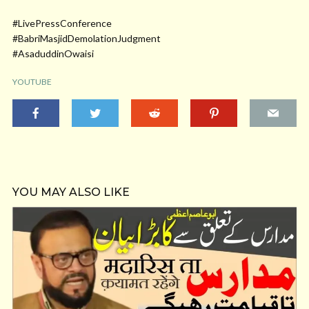
#LivePressConference
#BabriMasjidDemolationJudgment
#AsaduddinOwaisi
YOUTUBE
YOU MAY ALSO LIKE