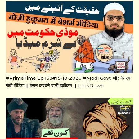
#PrimeTime Ep.153#15-10-2020 #Modi Govt. और बेशरम
गोदी मीडिया || हैरान करदेने वाली हक़ीक़त || LockDown