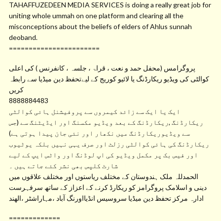
TAHAFFUZEDEEN MEDIA SERVICES is doing a really great job for
uniting whole ummah on one platform and clearing all the
misconceptions about the beliefs of elders of Ahlus sunnah
deoband.
=======================
پروگرامس (محفل حمد و نعت ، قراۃ ، جلسہ ، کانفرنس ) کی اعلی
کوالٹی کی ویڈیو ریکارڈنگ یا لائیو کوریج کے لیےتحفظ دین میڈیا سے رابطہ
کریں
8888884483
ایک یا ایک سے زائد کیمروں سے پروفیشنل ہائی کوالٹی
ریکارڈنگ ,ریکارڈنگ کے بعد ویڈیو مکسنگ اور ایڈیٹنگ سے (جس
سے ویڈیوریکارڈنگ میں نکھار اور نئی جان پیدا ہوتی ہے)
ریکارڈنگ کی ہائی کوالٹی رزلٹ اور صرف یہی نہیں بلکہ یوٹیوب
اور فیس بک پر مکمل ویڈیو کی اپ لوڈنگ اور واٹس ایپ کے لیے
شارٹ کلپس بھی نشر کئے جاتے ہیں ۔
الحمدللہ ملک ہندوستان کے مختلف ریاستوں اور مختلف علاقوں میں
دینی و اسلامک پروگرامز کو ریکارڈ کرنے کے اعزاز کے ساتھ سرفہرست
ادارہ مرکز تحفظ دین میڈیا سروسیس انڈیااورنگ آباد ،مہاراشٹر ،الھند
=============