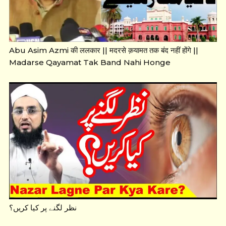
Abu Asim Azmi की ललकार || मदरसे क़यामत तक बंद नहीं होंगे ||
Madarse Qayamat Tak Band Nahi Honge
نظر لگنے پر کیا کریں؟