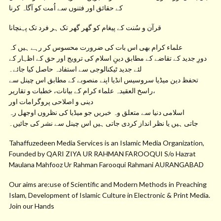
کے حقائق اور فتنوں سے اُمت کو آگاہ کرنا
قرآن و سُنت کے پیغام کو گھر گھر تک ہر فرد تک پہنچانا
علماء کرام بھی اس بات کی ضرورت محسوس کر رہے ہیں کہ
دورِ جدید کے تقاضے کے مطابق دینِ اسلام کی ترویج اور حق کے اظہار کے
لئے جدید ٹیکنالوجی سے استفادہ حاصل کیا جائے۔
تحفظ دین میڈیا سروسیس انڈیا اپنے منصوبے کے مطابق اس چینل سے
راسخ العقیدہ علماء کرام کے بیانات، خطبات و تقاریر،
دینی و اصلاحی پروگرامات اور
اسلامی دنیا سے متعلق وہ خبریں جو میڈیا کی نظروں اوجھل رہ
جاتی ہیں یا نظر انداز کردی جاتی ہیں اس چینل سے نشر کی جائیں۔
Tahaffuzedeen Media Services is an Islamic Media Organization,
Founded by QARI ZIYA UR RAHMAN FAROOQUI S/o Hazrat
Maulana Mahfooz Ur Rahman Farooqui Rahmani AURANGABAD
Our aims are:use of Scientific and Modern Methods in Preaching
Islam, Development of Islamic Culture in Electronic & Print Media.
Join our Hands