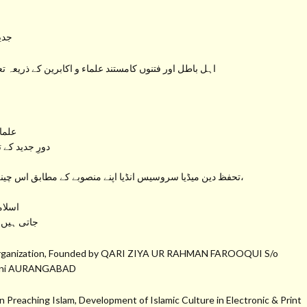
جدید
اہل باطل اور فتنوں کامستند علماء و اکابرین کے ذریعہ ت
علما
دورِ جدید کے 
تحفظ دین میڈیا سروسیس انڈیا اپنے منصوبے کے مطابق اس چینل سے راسخ العقیدہ علماء کرام کے بیانات، خطبات و تقاریر،
اسلام
جاتی ہیں 
a Organization, Founded by QARI ZIYA UR RAHMAN FAROOQUI S/o
hmani AURANGABAD
 Preaching Islam, Development of Islamic Culture in Electronic & Print