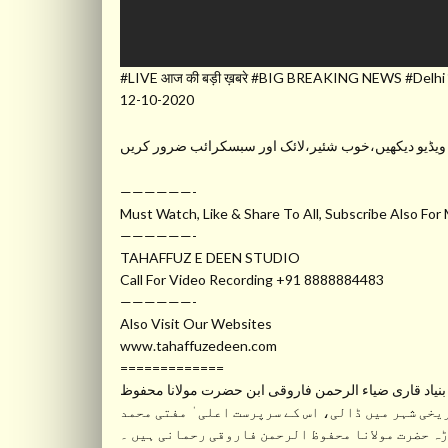
#LIVE आज की बड़ी ख़बरे #BIG BREAKING NEWS #Delhi में 
12-10-2020
یڈیو دیکھیں،خوب شئیر،لائک اور سبسکرائب ضرور کریں
——————-
Must Watch, Like & Share To All, Subscribe Also For
——————-
TAHAFFUZ E DEEN STUDIO
Call For Video Recording +91 8888884483
——————-
Also Visit Our Websites
www.tahaffuzedeen.com
=============
نیاد قاری ضیاء الرحمن فاروقی ابن حضرت مولانا محفوظ
 قبل اورنگ آباد جیسے تاریخی شہر میں ڈالی، اس کے سرپرست اعلی ٰ مفتی محمد
 حضرت مولانا محفوظ الرحمن فاروقی رحمانی ہیں ۔