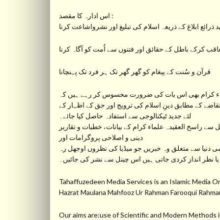
اس ادارہ کا مقصد :
 ذرائع ابلاغ کے ذریعہ اسلام کی تبلیغ اور نشرواشاعت کرنا
عاقب کرکے باطل کے حقائق اور فتنوں سے اُمت کو آگاہ کرنا
قرآن و سُنت کے پیغام کو گھر گھر تک ہر فرد تک پہنچانا
ء کرام بھی اس بات کی ضرورت محسوس کر رہے ہیں کہ
تقاضے کے مطابق دینِ اسلام کی ترویج اور حق کے اظہار کے
لئے جدید ٹیکنالوجی سے استفادہ حاصل کیا جائے۔
دینی و اصلاحی پروگرامات اور
ی دنیا سے متعلق وہ خبریں جو میڈیا کی نظروں اوجھل رہ
یا نظر انداز کردی جاتی ہیں اس چینل سے نشر کی جائیں۔
Tahaffuzedeen Media Services is an Islamic Medi
Hazrat Maulana Mahfooz Ur Rahman Farooqui Ra
Our aims are:use of Scientific and Modern Methods in