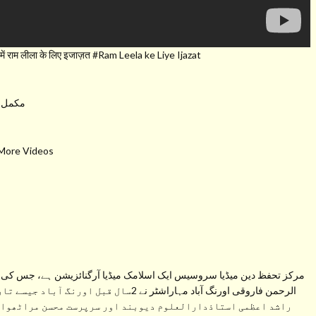
राम लीला के लिए इजाज़त #Ram Leela ke Liye Ijazat
مکمل و
 More Videos
مرکز تحفظ دین میڈیا سروسیس ایک اسلامک میڈیا آرگنائزیشن ہے، جس کی ب
الرحمن فاروقی اورنگ آباد مہاراشٹر نے 2سال
راشد اعظمی استاذدارالعلوم دیوبند اور سرپرست محسن مراٹھواڑہ