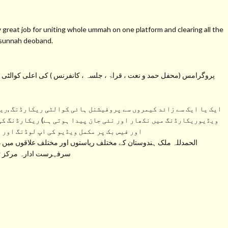
at job for uniting whole ummah on one platform and clearing all the
s sunnah deoband.
پروگرامس (محفل حمد و نعت ، قراۃ ، جلسہ ، کانفرنس ) کی اعلی کوالٹی کی 
ایک یا ایک سے زائد کیمروں سے پروفیشنل ہائی کوالٹی ریکارڈنگ ,ریک
ویڈیوریکارڈنگ میں نکھار اور نئی جان پیدا ہوتی ہے) ریکارڈنگ کی
اور فیس بک پر مکمل ویڈیو کی اپ لوڈنگ اور 
الحمدللہ ملک ہندوستان کے مختلف ریاستوں اور مختلف علاقوں میں دی
سرفہرست ادارہ مرکز تحف