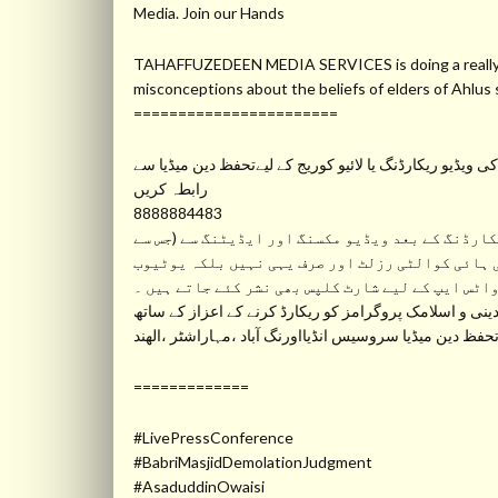
Media. Join our Hands
TAHAFFUZEDEEN MEDIA SERVICES is doing a really gre
misconceptions about the beliefs of elders of Ahlu
=======================
ویڈیو ریکارڈنگ یا لائیو کوریج کے لیےتحفظ دین میڈیا سے
رابطہ کریں
8888884483
ارڈنگ کے بعد ویڈیو مکسنگ اور ایڈیٹنگ سے (جس سے
 ہائی کوالٹی رزلٹ اور صرف یہی نہیں بلکہ یوٹیوب
واٹس ایپ کے لیے شارٹ کلپس بھی نشر کئے جاتے ہیں ۔
نی و اسلامک پروگرامز کو ریکارڈ کرنے کے اعزاز کے ساتھ
ظ دین میڈیا سروسیس انڈیااورنگ آباد ،مہاراشٹر ،الھند
=============
#LivePressConference
#BabriMasjidDemolationJudgment
#AsaduddinOwaisi