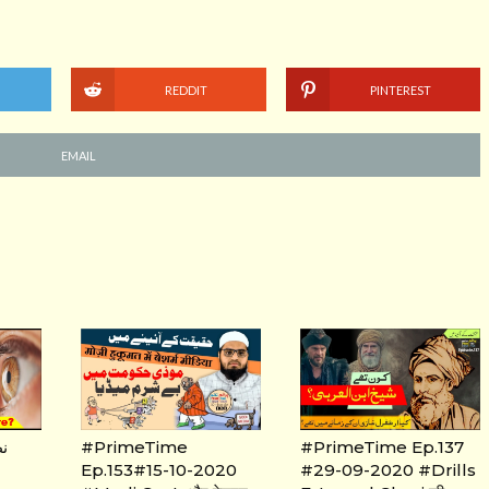
REDDIT
PINTEREST
EMAIL
نظ
#PrimeTime
#PrimeTime Ep.137
Ep.153#15-10-2020
#29-09-2020 #Drills