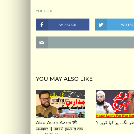
YOUTUBE
FACEBOOK
TWITTER
YOU MAY ALSO LIKE
Abu Asim Azmi की
ر لگنے پر کیا کریں؟
ललकार || मदरसे क़यामत तक