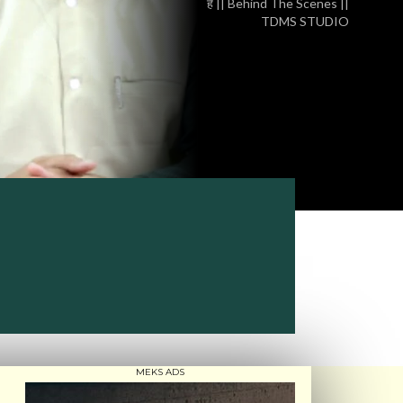
है || Behind The Scenes ||
TDMS STUDIO
MEKS ADS