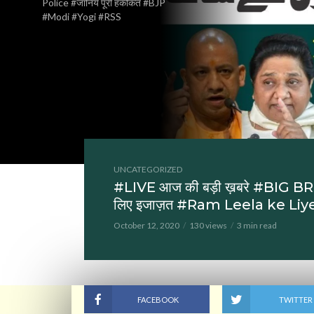
Police #जानिये पूरी हकीकत #BJP
#Modi #Yogi #RSS
UNCATEGORIZED
#LIVE आज की बड़ी ख़बरे #BIG B
लिए इजाज़त #Ram Leela ke Liye
October 12, 2020
130 views
3 min read
FACEBOOK
TWITTER