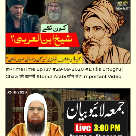
#PrimeTime Ep.137 #29-09-2020 #Drills Ertugrul
Ghazi की कहानी #Ibnul Arabi कौन थे? Important Video