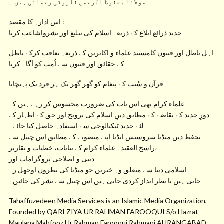
مولانا محفوظ الرحمن فاروقی رحمانی ہیں ۔
اس ادارہ کا مقصد :
جدید ذرائع ابلاغ کے ذریعہ اسلام کی تبلیغ اور نشرواشاعت کرنا
اہل باطل اور فتنوں کامستند علماء و اکابرین کے ذریعہ تعاقب کرکے باطل
کے حقائق اور فتنوں سے اُمت کو آگاہ کرنا
قرآن و سُنت کے پیغام کو گھر گھر تک ہر فرد تک پہنچانا
علماء کرام بھی اس بات کی ضرورت محسوس کر رہے ہیں کہ
دورِ جدید کے تقاضے کے مطابق دینِ اسلام کی ترویج اور حق کے اظہار کے
لئے جدید ٹیکنالوجی سے استفادہ حاصل کیا جائے۔
تحفظ دین میڈیا سروسیس انڈیا اپنے منصوبے کے مطابق اس چینل سے
راسخ العقیدہ علماء کرام کے بیانات، خطبات و تقاریر،
دینی و اصلاحی پروگرامات اور
اسلامی دنیا سے متعلق وہ خبریں جو میڈیا کی نظروں اوجھل رہ
جاتی ہیں یا نظر انداز کردی جاتی ہیں اس چینل سے نشر کی جائیں۔
Tahaffuzedeen Media Services is an Islamic Media Organization,
Founded by QARI ZIYA UR RAHMAN FAROOQUI S/o Hazrat
Maulana Mahfooz Ur Rahman Farooqui Rahmani AURANGABAD