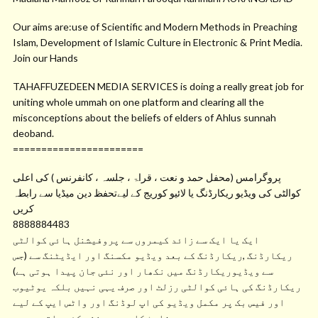
Our aims are:use of Scientific and Modern Methods in Preaching
Islam, Development of Islamic Culture in Electronic & Print Media.
Join our Hands
TAHAFFUZEDEEN MEDIA SERVICES is doing a really great job for
uniting whole ummah on one platform and clearing all the
misconceptions about the beliefs of elders of Ahlus sunnah
deoband.
=======================
پروگرامس (محفل حمد و نعت ، قراۃ ، جلسہ ، کانفرنس ) کی اعلی
کوالٹی کی ویڈیو ریکارڈنگ یا لائیو کوریج کے لیےتحفظ دین میڈیا سے رابطہ
کریں
8888884483
ایک یا ایک سے زائد کیمروں سے پروفیشنل ہائی کوالٹی
ریکارڈنگ ,ریکارڈنگ کے بعد ویڈیو مکسنگ اور ایڈیٹنگ سے (جس
سے ویڈیوریکارڈنگ میں نکھار اور نئی جان پیدا ہوتی ہے)
ریکارڈنگ کی ہائی کوالٹی رزلٹ اور صرف یہی نہیں بلکہ یوٹیوب
اور فیس بک پر مکمل ویڈیو کی اپ لوڈنگ اور واٹس ایپ کے لیے
شارٹ کلپس بھی نشر کئے جاتے ہیں ۔