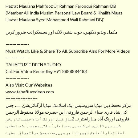
Hazrat Maulana Mahfooz Ur Rahman Farooqui Rahmani DB
(Member All India Muslim Personal Law Board & Khalifa Majaz
Hazrat Maulana Syed Mohammed Wali Rahmani DB)’
مکمل ویڈیو دیکھیں،خوب شئیر،لائک اور سبسکرائب ضرور کریں
——————-
Must Watch, Like & Share To All, Subscribe Also For More Videos
——————-
TAHAFFUZ E DEEN STUDIO
Call For Video Recording +91 8888884483
——————-
Also Visit Our Websites
www.tahaffuzedeen.com
=============
مرکز تحفظ دین میڈیا سروسیس ایک اسلامک میڈیا آرگنائزیشن ہے، جس
کی بنیاد قاری ضیاء الرحمن فاروقی ابن حضرت مولانا محفوظ الرحمن
فاروقی اورنگ آباد مہاراشٹر نے 2سال قبل اورنگ آباد جیسے تاریخی
شہر میں ڈالی، اس کے سرپرست اعلی ٰ مفتی محمد راشد اعظمی
استاذدارالعلوم دیوبند اور سرپرست محسن مراٹھواڑہ حضرت