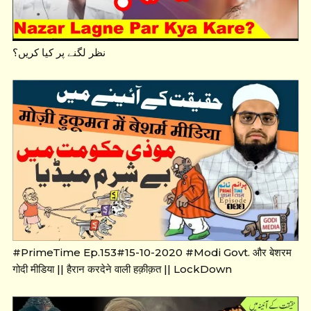
نظر لگنے پر کیا کریں؟
#PrimeTime Ep.153#15-10-2020 #Modi Govt. और बेशरम
गोदी मीडिया || हैरान करदेने वाली हक़ीक़त || LockDown