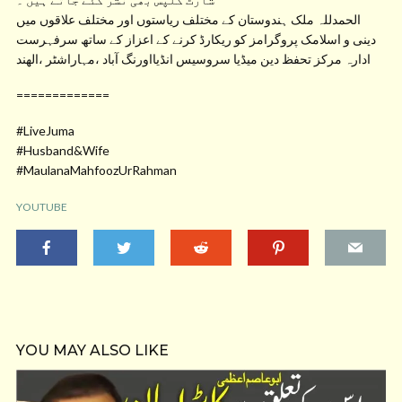
الحمدللہ ملک ہندوستان کے مختلف ریاستوں اور مختلف علاقوں میں
دینی و اسلامک پروگرامز کو ریکارڈ کرنے کے اعزاز کے ساتھ سرفہرست
ادارہ مرکز تحفظ دین میڈیا سروسیس انڈیااورنگ آباد ،مہاراشٹر ،الھند
=============
#LiveJuma
#Husband&Wife
#MaulanaMahfoozUrRahman
YOUTUBE
YOU MAY ALSO LIKE