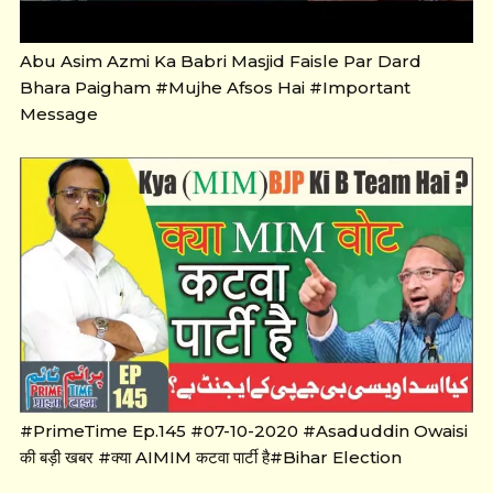
Abu Asim Azmi Ka Babri Masjid Faisle Par Dard
Bhara Paigham #Mujhe Afsos Hai #Important
Message
#PrimeTime Ep.145 #07-10-2020 #Asaduddin Owaisi
की बड़ी खबर #क्या AIMIM कटवा पार्टी है#Bihar Election