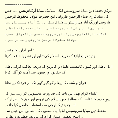
=============
مرکز تحفظ دین میڈیا سروسیس ایک اسلامک میڈیا آرگنائزیشن ہے، جس
کی بنیاد قاری ضیاء الرحمن فاروقی ابن حضرت مولانا محفوظ الرحمن
فاروقی اورنگ آباد مہاراشٹر نے 2سال قبل اورنگ آباد جیسے تاریخی
شہر میں ڈالی، اس کے سرپرست اعلی ٰ مفتی محمد راشد اعظمی
استاذدارالعلوم دیوبند اور سرپرست محسن مراٹھواڑہ حضرت
مولانا محفوظ الرحمن فاروقی رحمانی ہیں ۔
اس ادارہ کا مقصد :
جدید ذرائع ابلاغ کے ذریعہ اسلام کی تبلیغ اور نشرواشاعت کرنا
اہل باطل اور فتنوں کامستند علماء و اکابرین کے ذریعہ تعاقب کرکے باطل
کے حقائق اور فتنوں سے اُمت کو آگاہ کرنا
قرآن و سُنت کے پیغام کو گھر گھر تک ہر فرد تک پہنچانا
علماء کرام بھی اس بات کی ضرورت محسوس کر رہے ہیں کہ
دورِ جدید کے تقاضے کے مطابق دینِ اسلام کی ترویج اور حق کے اظہار کے
لئے جدید ٹیکنالوجی سے استفادہ حاصل کیا جائے۔
تحفظ دین میڈیا سروسیس انڈیا اپنے منصوبے کے مطابق اس چینل سے
راسخ العقیدہ علماء کرام کے بیانات، خطبات و تقاریر،