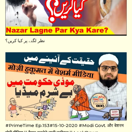
نظر لگنے پر کیا کریں؟
#PrimeTime Ep.153#15-10-2020 #Modi Govt. और बेशरम