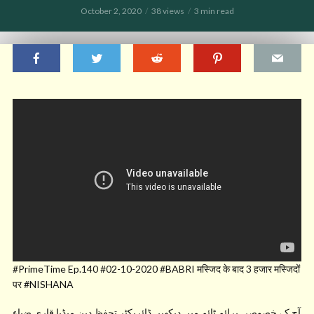
October 2, 2020
38 views
3 min read
#PrimeTime Ep.140 #02-10-2020 #BABRI मस्जिद के बाद 3 हजार मस्जिदों
पर #NISHANA
آج کے خصوصی پرائم ٹائم میں دیکھیں ڈائریکٹر تحفظ دین میڈیا قاری ضیاء