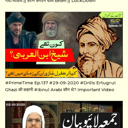
गोदी मीडिया || हैरान करदेने वाली हक़ीक़त || LockDown
#PrimeTime Ep.137 #29-09-2020 #Drills Ertugrul
Ghazi की कहानी #Ibnul Arabi कौन थे? Important Video