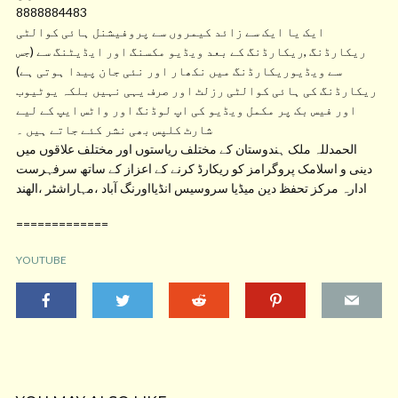
8888884483
ایک یا ایک سے زائد کیمروں سے پروفیشنل ہائی کوالٹی
ریکارڈنگ ,ریکارڈنگ کے بعد ویڈیو مکسنگ اور ایڈیٹنگ سے (جس
سے ویڈیوریکارڈنگ میں نکھار اور نئی جان پیدا ہوتی ہے)
ریکارڈنگ کی ہائی کوالٹی رزلٹ اور صرف یہی نہیں بلکہ یوٹیوب
اور فیس بک پر مکمل ویڈیو کی اپ لوڈنگ اور واٹس ایپ کے لیے
شارٹ کلپس بھی نشر کئے جاتے ہیں ۔
الحمدللہ ملک ہندوستان کے مختلف ریاستوں اور مختلف علاقوں میں
دینی و اسلامک پروگرامز کو ریکارڈ کرنے کے اعزاز کے ساتھ سرفہرست
ادارہ مرکز تحفظ دین میڈیا سروسیس انڈیااورنگ آباد ،مہاراشٹر ،الھند
=============
YOUTUBE