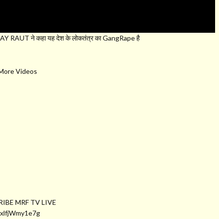
Y RAUT ने कहा यह देश के लोकतंत्र का GangRape है
 More Videos
RIBE MRF TV LIVE
ExlfjWmy1e7g