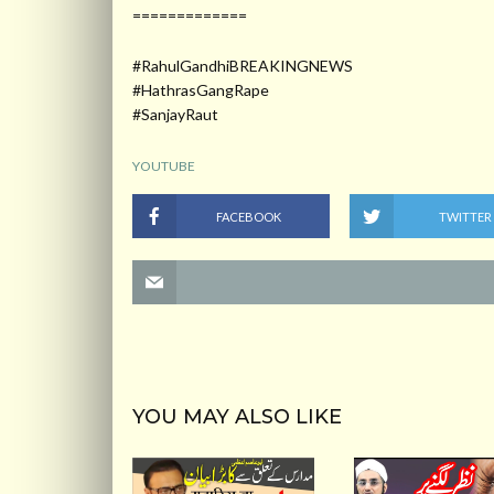
=============
#RahulGandhiBREAKINGNEWS
#HathrasGangRape
#SanjayRaut
YOUTUBE
FACEBOOK
TWITTER
YOU MAY ALSO LIKE