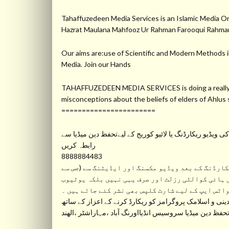
Tahaffuzedeen Media Services is an Islamic Medi
Hazrat Maulana Mahfooz Ur Rahman Farooqui Ra
Our aims are:use of Scientific and Modern Methods in
Media. Join our Hands
TAHAFFUZEDEEN MEDIA SERVICES is doing a really gre
misconceptions about the beliefs of elders of Ahlu
=======================
ویڈیو ریکارڈنگ یا لائیو کوریج کے لیےتحفظ دین میڈیا سے
رابطہ کریں
8888884483
ارڈنگ کے بعد ویڈیو مکسنگ اور ایڈیٹنگ سے (جس سے
 ہائی کوالٹی رزلٹ اور صرف یہی نہیں بلکہ یوٹیوب
واٹس ایپ کے لیے شارٹ کلپس بھی نشر کئے جاتے ہیں ۔
نی و اسلامک پروگرامز کو ریکارڈ کرنے کے اعزاز کے ساتھ
ظ دین میڈیا سروسیس انڈیااورنگ آباد ،مہاراشٹر ،الھند