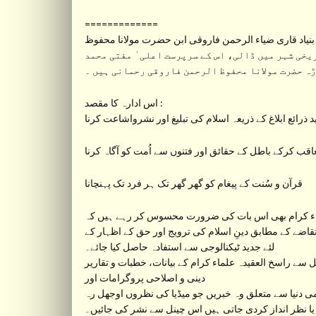
=============
نیاد قاری ضیاء الرحمن فاروقی ابن حضرت مولانا محفوظ
 قبل اورنگ آباد جیسے تاریخی شہر میں ڈالی، اس کے سرپرست اعلی ٰ مفتی محمد
 حضرت مولانا محفوظ الرحمن فاروقی رحمانی ہیں ۔
اس ادارہ کا مقصد :
 ذرائع ابلاغ کے ذریعہ اسلام کی تبلیغ اور نشرواشاعت کرنا
عاقب کرکے باطل کے حقائق اور فتنوں سے اُمت کو آگاہ کرنا
قرآن و سُنت کے پیغام کو گھر گھر تک ہر فرد تک پہنچانا
ء کرام بھی اس بات کی ضرورت محسوس کر رہے ہیں کہ
تقاضے کے مطابق دینِ اسلام کی ترویج اور حق کے اظہار کے
لئے جدید ٹیکنالوجی سے استفادہ حاصل کیا جائے۔
دینی و اصلاحی پروگرامات اور
ی دنیا سے متعلق وہ خبریں جو میڈیا کی نظروں اوجھل رہ
یا نظر انداز کردی جاتی ہیں اس چینل سے نشر کی جائیں۔