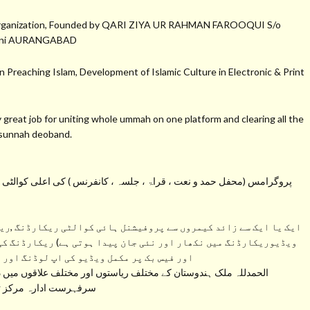
a Organization, Founded by QARI ZIYA UR RAHMAN FAROOQUI S/o
hmani AURANGABAD
 Preaching Islam, Development of Islamic Culture in Electronic & Print
at job for uniting whole ummah on one platform and clearing all the
s sunnah deoband.
پروگرامس (محفل حمد و نعت ، قراۃ ، جلسہ ، کانفرنس ) کی اعلی کوالٹی کی 
ایک یا ایک سے زائد کیمروں سے پروفیشنل ہائی کوالٹی ریکارڈنگ ,ریک
ویڈیوریکارڈنگ میں نکھار اور نئی جان پیدا ہوتی ہے) ریکارڈنگ کی
اور فیس بک پر مکمل ویڈیو کی اپ لوڈنگ اور 
الحمدللہ ملک ہندوستان کے مختلف ریاستوں اور مختلف علاقوں میں دی
سرفہرست ادارہ مرکز تحف