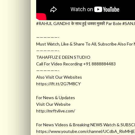
#RAHUL GANDHI के साथ हुई धक्का मुक्की Par Bole #SANJA
——————-
Must Watch, Like & Share To All, Subscribe Also For
——————-
TAHAFFUZ E DEEN STUDIO
Call For Video Recording +91 8888884483
——————-
Also Visit Our Websites
https://ift.tt/2G7M8CY
For News & Updates
Visit Our Website
http://mrftvlive.com/
For News Videos & Breaking NEWS Watch & SUBSC
https://www.youtube.com/channel/UCdbA_RloMHj