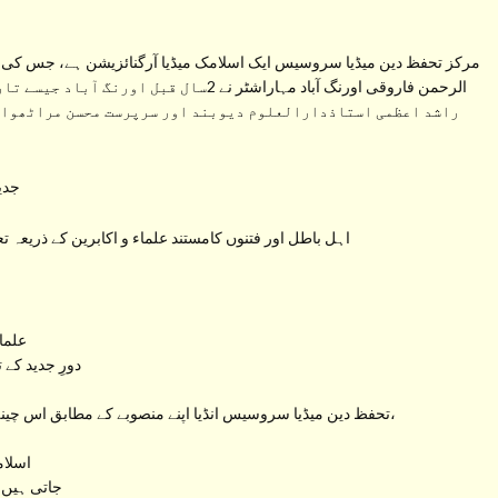
مرکز تحفظ دین میڈیا سروسیس ایک اسلامک میڈیا آرگنائزیشن ہے، جس کی ب
الرحمن فاروقی اورنگ آباد مہاراشٹر نے 2سال
راشد اعظمی استاذدارالعلوم دیوبند اور سرپرست محسن مراٹھواڑہ
جدید
اہل باطل اور فتنوں کامستند علماء و اکابرین کے ذریعہ ت
علما
دورِ جدید کے 
تحفظ دین میڈیا سروسیس انڈیا اپنے منصوبے کے مطابق اس چینل سے راسخ العقیدہ علماء کرام کے بیانات، خطبات و تقاریر،
اسلام
جاتی ہیں 