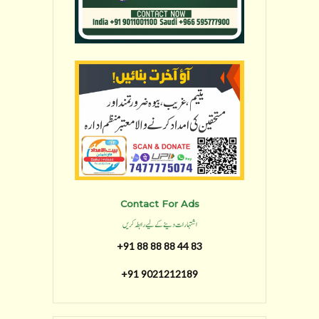
Contact For Ads
اشتہارات دینے کے لیے رابطہ کریں
+91 88 88 88 44 83
+91 9021212189