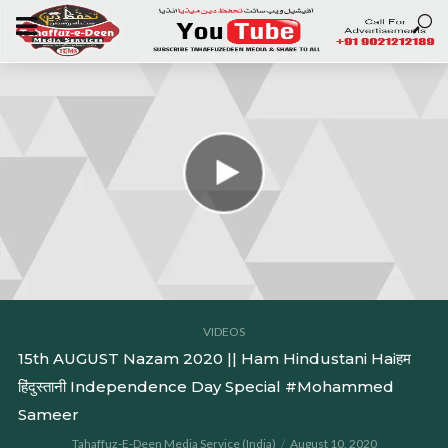
VIDEOS
15th AUGUST Nazam 2020 || Ham Hindustani Haiहम
हिंदुस्तानी Independence Day Special #Mohammed
Sameer
Tahaffuz-E-Deen Media Service (India)
August 10, 2020