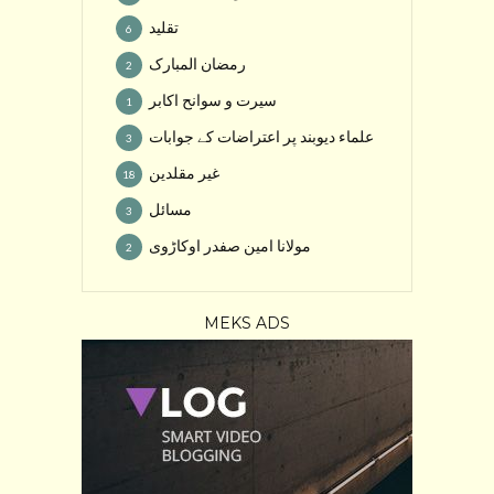
تقلید
6
رمضان المبارک
2
سیرت و سوانح اکابر
1
علماء دیوبند پر اعتراضات کے جوابات
3
غیر مقلدین
18
مسائل
3
مولانا امین صفدر اوکاڑوی
2
MEKS ADS