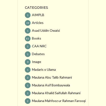
CATEGORIES
AIMPLB
1
Articles
39
Asad Uddin Owaisi
1
Books
81
CAA NRC
1
Debates
1
Image
9
Madaris o Ulama
1
Maulana Abu Talib Rahmani
3
Maulana Asif Bombaywala
1
Maulana Khalid Saifullah Rahmani
1
Maulana Mahfooz ur Rahman Farooqi
2