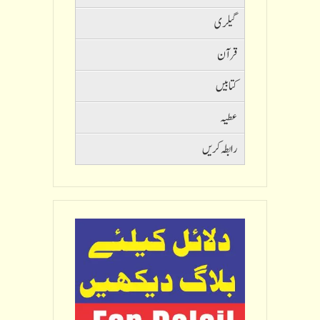
گیلری
قرآن
کتابیں
عطیہ
رابطہ کریں