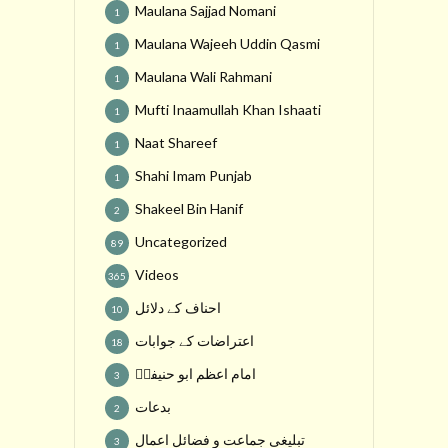
Maulana Sajjad Nomani
1
Maulana Wajeeh Uddin Qasmi
1
Maulana Wali Rahmani
1
Mufti Inaamullah Khan Ishaati
1
Naat Shareef
1
Shahi Imam Punjab
1
Shakeel Bin Hanif
2
Uncategorized
89
Videos
365
احناف کے دلائل
10
اعتراضات کے جوابات
18
امام اعظم ابو حنیفہؒ
3
بدعات
2
تبلیغی جماعت و فضائل اعمال
3