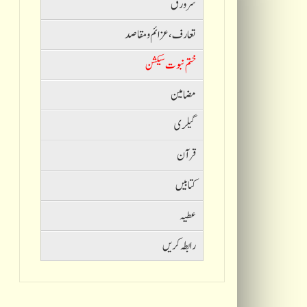
سرورق
تعارف ،عزائم و مقاصد
ختم نبوت سیکشن
مضامین
گیلری
قرآن
کتابیں
عطیہ
رابطہ کریں