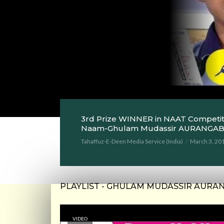
3rd Prize WINNER in NAAT Competi
Naam-Ghulam Mudassir AURANGA
Tahaffuz-E-Deen Media Service (India)
March 3, 20
PLAYLIST - GHULAM MUDASSIR AURA
VIDEO