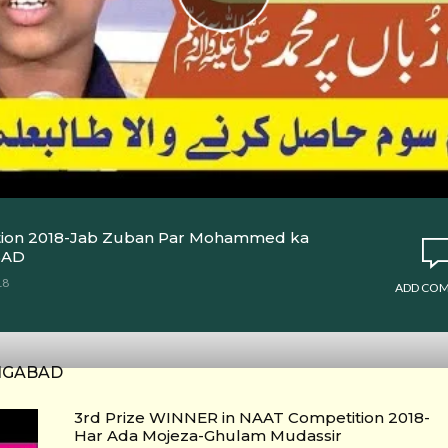
tion 2018-Jab Zuban Par Mohammed ka
BAD
18
ADD CO
NGABAD
3rd Prize WINNER in NAAT Competition 2018-
Har Ada Mojeza-Ghulam Mudassir