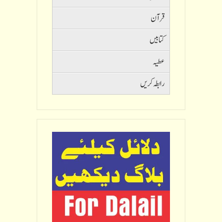
قرآن
کتابیں
عطیہ
رابطہ کریں