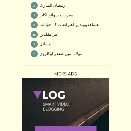
رمضان المبارک
2
سیرت و سوانح اکابر
1
علماء دیوبند پر اعتراضات کے جوابات
3
غیر مقلدین
18
مسائل
3
مولانا امین صفدر اوکاڑوی
2
MEKS ADS