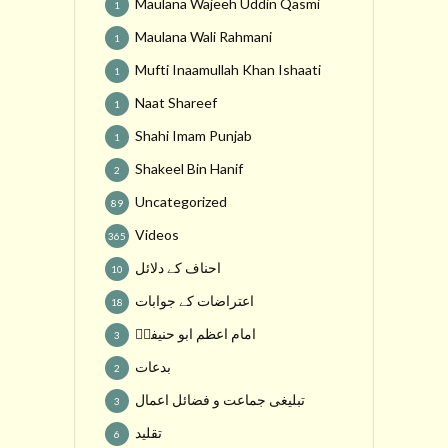
Maulana Wajeeh Uddin Qasmi
1
Maulana Wali Rahmani
1
Mufti Inaamullah Khan Ishaati
1
Naat Shareef
1
Shahi Imam Punjab
1
Shakeel Bin Hanif
2
Uncategorized
89
Videos
365
احناف کے دلائل
10
اعتراضات کے جوابات
18
امام اعظم ابو حنیفہؒ
3
بدعات
2
تبلیغی جماعت و فضائل اعمال
3
تقلید
6