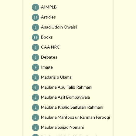
AIMPLB
1
Articles
39
Asad Uddin Owaisi
1
Books
81
CAA NRC
1
Debates
1
Image
9
Madaris o Ulama
1
Maulana Abu Talib Rahmani
3
Maulana Asif Bombaywala
1
Maulana Khalid Saifullah Rahmani
1
Maulana Mahfooz ur Rahman Farooqi
2
Maulana Sajjad Nomani
1