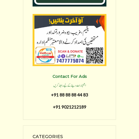
Contact For Ads
اشتہارات دینے کے لیے رابطہ کریں
+91 88 88 88 44 83
+91 9021212189
CATEGORIES