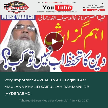
Very Important APPEAL To All – Faqihul Asr
MAULANA KHALID SAIFULLAH RAHMANI DB
(HYDERABAD)
Tahaffuz-E-Deen Media Service (India)
July 12, 2017