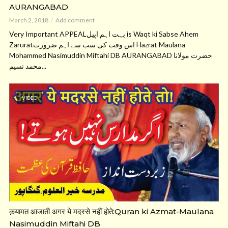
AURANGABAD
March 2, 2018
Add comment
Very Important APPEALبہت اہم اپیل is Waqt ki Sabse Ahem
Zaruratاس وقت کی سب سے اہم ضرورت Hazrat Maulana
Mohammed Nasimuddin Miftahi DB AURANGABAD حضرت مولانا
محمد نسیم...
VIDEO
क़यामत आजाती अगर ये मदरसे नहीं होते:Quran ki Azmat-Maulana
Nasimuddin Miftahi DB