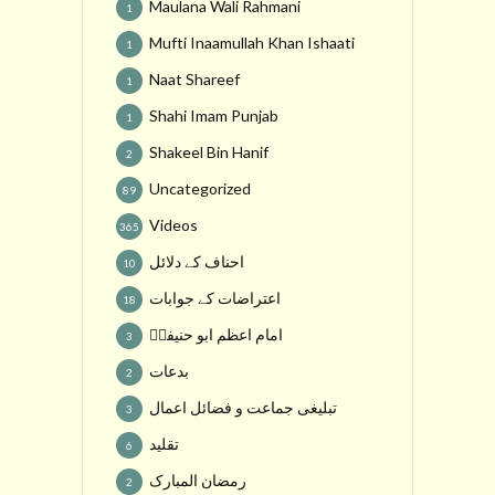
Maulana Wali Rahmani
1
Mufti Inaamullah Khan Ishaati
1
Naat Shareef
1
Shahi Imam Punjab
1
Shakeel Bin Hanif
2
Uncategorized
89
Videos
365
احناف کے دلائل
10
اعتراضات کے جوابات
18
امام اعظم ابو حنیفہؒ
3
بدعات
2
تبلیغی جماعت و فضائل اعمال
3
تقلید
6
رمضان المبارک
2