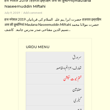
हज स्पेशल 2019।हज़रात इब्राहिम अस की क़ुर्बानियां|Maulana
Naseemuddin Miftahi
July 9, 2019
Add comment
हज स्पेशल 2019 حضرت ابراہیم علیہ السلام کی قربانیاں हज़रात इब्राहिम
अस की क़ुर्बानियां Maulana Naseemuddin Miftahi حضرت مولانا محمد
نسیم الدین مفتاحی صدر مدرس جامعہ کاشف...
URDU MENU
سرورق
تعارف ،عزائم و مقاصد
ختم نبوت سیکشن
مضامین
گیلری