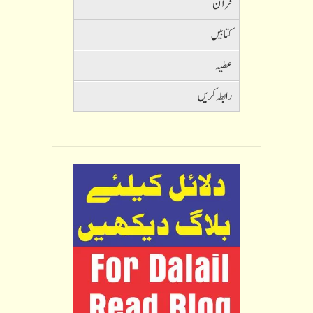
قرآن
کتابیں
عطیہ
رابطہ کریں