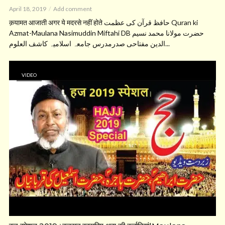
April 18, 2019
Add comment
क़यामत आजाती अगर ये मदरसे नहीं होते حافظ قرآن کی عظمت Quran ki
Azmat-Maulana Nasimuddin Miftahi DB حضرت مولانا محمد نسیم
الدین مفتاحی صدرمدرس جامعہ اسلامیہ کاشف العلوم...
VIDEO