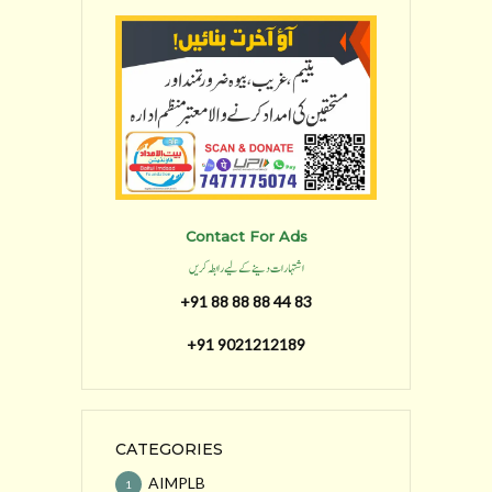
Contact For Ads
اشتہارات دینے کے لیے رابطہ کریں
+91 88 88 88 44 83
+91 9021212189
CATEGORIES
AIMPLB
1