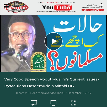
Very Good Speech About Muslim’s Current Issues-
By:Maulana Naseemuddin Miftahi DB
Tahaffuz-E-Deen Media Service (India)
December 3, 2017