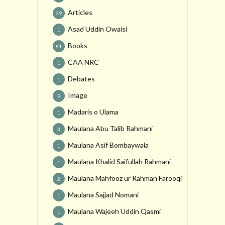
Articles
39
Asad Uddin Owaisi
1
Books
81
CAA NRC
1
Debates
1
Image
9
Madaris o Ulama
1
Maulana Abu Talib Rahmani
3
Maulana Asif Bombaywala
1
Maulana Khalid Saifullah Rahmani
1
Maulana Mahfooz ur Rahman Farooqi
2
Maulana Sajjad Nomani
1
Maulana Wajeeh Uddin Qasmi
1