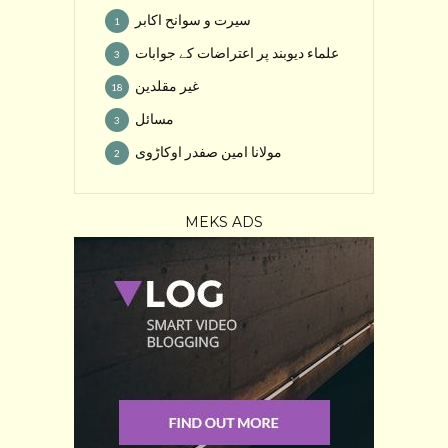
سیرت و سوانح اکابر
1
علماء دیوبند پر اعتراضات کے جوابات
3
غیر مقلدین
18
مسائل
3
مولانا امین صفدر اوکاڑوی
2
MEKS ADS