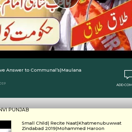
Aggressive Answer to Communal’s|Maulana
2019
ADD CO
NVI PUNJAB
Small Child| Recite Naat|Khatmenubuwwat
Zindabad 2019|Mohammed Haroon