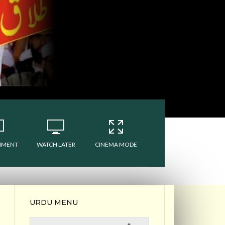
MMENT
WATCH LATER
CINEMA MODE
URDU MENU