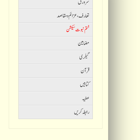
سرورق
تعارف ،عزائم و مقاصد
ختم نبوت سیکشن
مضامین
گیلری
قرآن
کتابیں
عطیہ
رابطہ کریں