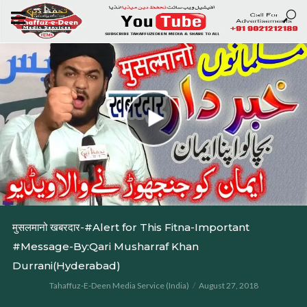
मुसलमानो खबरदार-#Alert for This Fitna-Important
#Message-By:Qari Musharraf Khan
Durrani(Hyderabad)
Tahaffuz-E-Deen Media Service (India)
August 27, 2018