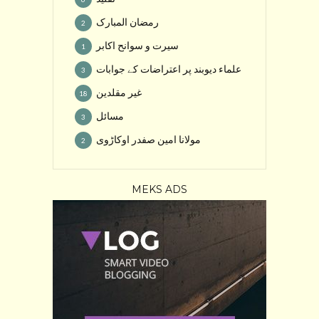
رمضان المبارک
2
سیرت و سوانح اکابر
1
علماء دیوبند پر اعتراضات کے جوابات
3
غیر مقلدین
18
مسائل
3
مولانا امین صفدر اوکاڑوی
2
MEKS ADS