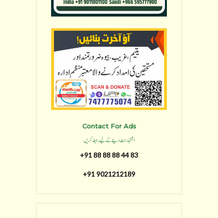
Contact For Ads
اشتہارات دینے کے لیے رابطہ کریں
+91 88 88 88 44 83
+91 9021212189