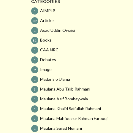
CATEGORIES
AIMPLB
1
Articles
39
Asad Uddin Owaisi
1
Books
81
CAA NRC
1
Debates
1
Image
9
Madaris o Ulama
1
Maulana Abu Talib Rahmani
3
Maulana Asif Bombaywala
1
Maulana Khalid Saifullah Rahmani
1
Maulana Mahfooz ur Rahman Farooqi
2
Maulana Sajjad Nomani
1