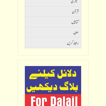
گیلری
قرآن
کتابیں
عطیہ
رابطہ کریں