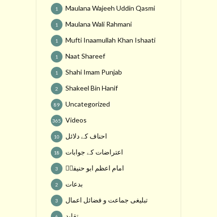
Maulana Wajeeh Uddin Qasmi
1
Maulana Wali Rahmani
1
Mufti Inaamullah Khan Ishaati
1
Naat Shareef
1
Shahi Imam Punjab
1
Shakeel Bin Hanif
2
Uncategorized
89
Videos
365
احناف کے دلائل
10
اعتراضات کے جوابات
18
امام اعظم ابو حنیفہؒ
3
بدعات
2
تبلیغی جماعت و فضائل اعمال
3
تقلید
6